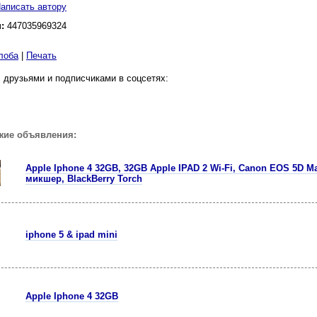
аписать автору
н:
447035969324
лоба
|
Печать
 друзьями и подписчиками в соцсетях:
жие объявления:
Apple Iphone 4 32GB, 32GB Apple IPAD 2 Wi-Fi, Canon EOS 5D Ma
микшер, BlackBerry Torch
iphone 5 & ipad mini
Apple Iphone 4 32GB