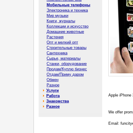
Мобильные телефоны
Электроника и техника
Мир музыки
Книги, журналы
Коллекции и искусство
Домашние животные
Растения
Опт и мелкий опт
Строительные товары
Сантехника
Сырье, материалы
Станки, оборудование
Продам/Куплю бизнес
Отдам/Приму даром
Обмен
Разное
Услуги
Apple iPhone 
Работа
Знакомства
Разное
We offer promp
Email: funcit