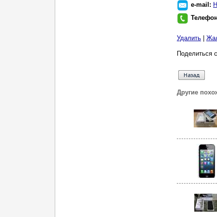
e-mail:
Н
Телефо
Удалить
|
Жа
Поделиться с
Другие похо