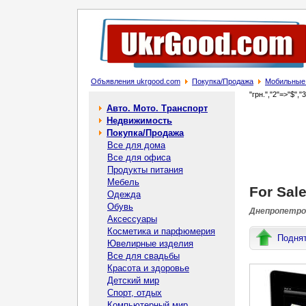
Объявления ukrgood.com
Покупка/Продажа
Мобильные
"грн.","2"=>"$","
Авто. Мото. Транспорт
Недвижимость
Покупка/Продажа
Все для дома
Все для офиса
Продукты питания
Мебель
For Sal
Одежда
Обувь
Днепропетров
Аксессуары
Косметика и парфюмерия
Подня
Ювелирные изделия
Все для свадьбы
Красота и здоровье
Детский мир
Спорт, отдых
Компьютерный мир