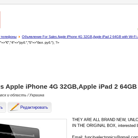
 телефоны
Объявление For Sales Apple iPhone 4G 32GB,Apple iPad 2 64GB with Wi-Fi 
3"=>"€","4"=>"руб.","5"=>"бел. руб."); ?>
es Apple iPhone 4G 32GB,Apple iPad 2 64GB 
ск и область / Украина
ть
Редактировать
THEY ARE ALL BRAND NEW, UNL
IN THE ORIGINAL BOX, interested bu
Email: funcityelectronics@gmail.co