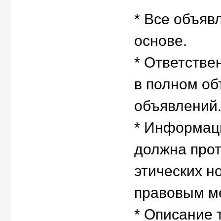
* Все объяв
основе.
* Ответстве
в полном об
объявлений
* Информаци
должна про
этических н
правовым м
* Описание 