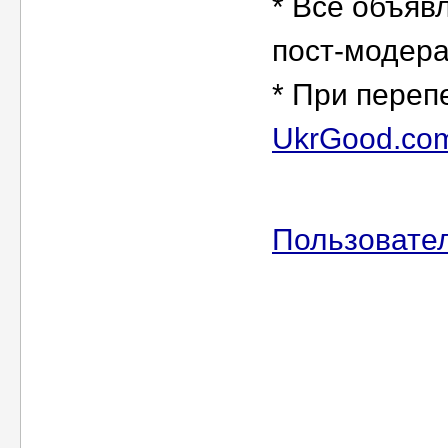
* Все объяв
пост-модер
* При переп
UkrGood.co
Пользовате