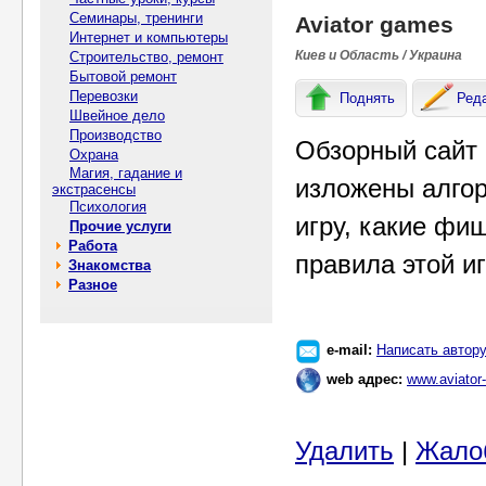
Семинары, тренинги
Aviator games
Интернет и компьютеры
Киев и Область / Украина
Строительство, ремонт
Бытовой ремонт
Перевозки
Поднять
Ред
Швейное дело
Производство
Обзорный сайт 
Охрана
Магия, гадание и
изложены алгор
экстрасенсы
Психология
игру, какие фи
Прочие услуги
Работа
правила этой и
Знакомства
Разное
e-mail:
Написать автор
web адрес:
www.aviator
Удалить
|
Жало