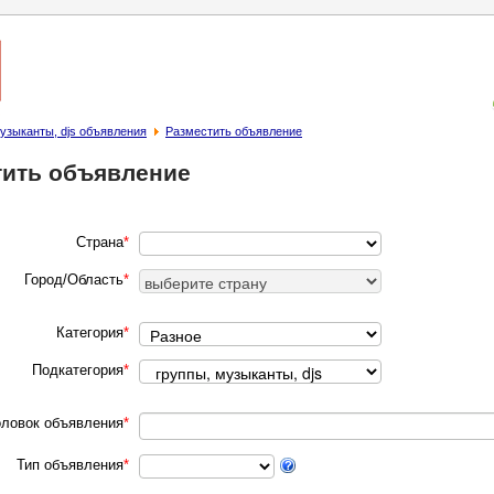
узыканты, djs объявления
Разместить объявление
тить объявление
Страна
*
Город/Область
*
Категория
*
Подкатегория
*
оловок объявления
*
Тип объявления
*