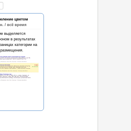
еление цветом
н.
/ всё время
ие выделяется
оном в результатах
раницах категории на
 размещения.