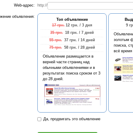
Web-адрес:
http://
жение объявления:
Топ объявление
Выд
17 грн.
12 грн.
/ 3 дня
9 гр
35 грн.
18 грн.
/ 7 дней
Объявлен
золотым ф
55 грн.
37 грн.
/ 14 дней
поиска, ст
75 грн.
58 грн.
/ 28 дней
всё время
Объявление размещается в
верней части страниц над
обычными объявлениями и в
результатах поиска сроком от 3
до 28 дней.
Да, продвигать это объявление