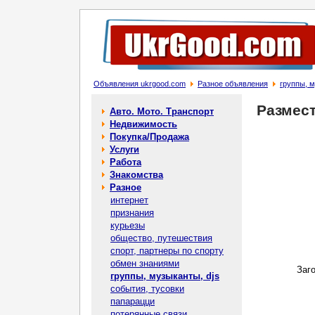
Объявления ukrgood.com
Разное объявления
группы, м
Размес
Авто. Мото. Транспорт
Недвижимость
Покупка/Продажа
Услуги
Работа
Знакомства
Разное
интернет
признания
курьезы
общество, путешествия
спорт, партнеры по спорту
обмен знаниями
Заг
группы, музыканты, djs
события, тусовки
папарацци
потерянные связи