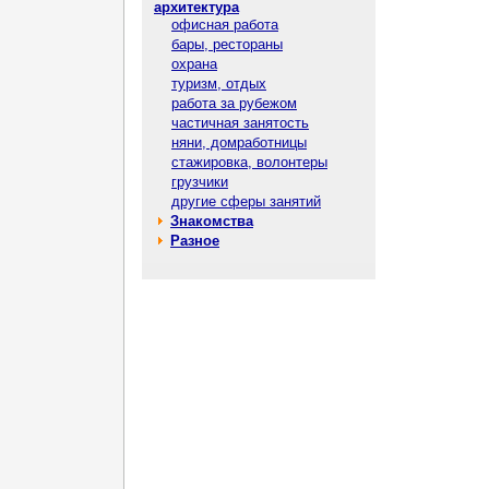
архитектура
офисная работа
бары, рестораны
охрана
туризм, отдых
работа за рубежом
частичная занятость
няни, домработницы
стажировка, волонтеры
грузчики
другие сферы занятий
Знакомства
Разное