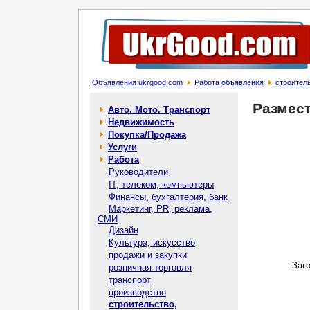
Объявления ukrgood.com
Работа объявления
строител
Размес
Авто. Мото. Транспорт
Недвижимость
Покупка/Продажа
Услуги
Работа
Руководители
IT, телеком, компьютеры
Финансы, бухгалтерия, банк
Маркетинг, PR, реклама,
СМИ
Дизайн
Культура, искусство
продажи и закупки
Заг
розничная торговля
транспорт
производство
строительство,