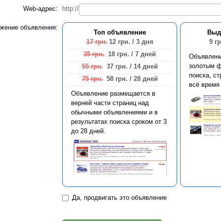
Web-адрес:
http://
жение объявления:
Топ объявление
Выд
17 грн.
12 грн.
/ 3 дня
9 гр
35 грн.
18 грн.
/ 7 дней
Объявлен
золотым ф
55 грн.
37 грн.
/ 14 дней
поиска, ст
75 грн.
58 грн.
/ 28 дней
всё время
Объявление размещается в
верней части страниц над
обычными объявлениями и в
результатах поиска сроком от 3
до 28 дней.
Да, продвигать это объявление