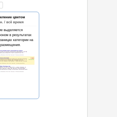
еление цветом
н.
/ всё время
ие выделяется
оном в результатах
раницах категории на
 размещения.