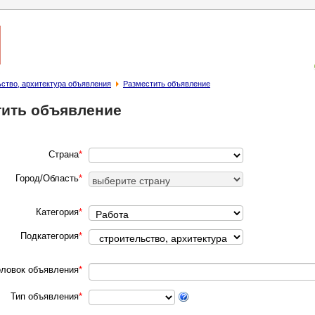
ьство, архитектура объявления
Разместить объявление
тить объявление
Страна
*
Город/Область
*
Категория
*
Подкатегория
*
оловок объявления
*
Тип объявления
*