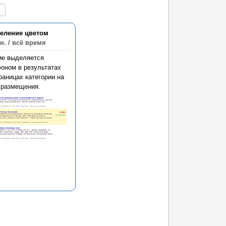
еление цветом
н.
/ всё время
ие выделяется
оном в результатах
раницах категории на
 размещения.