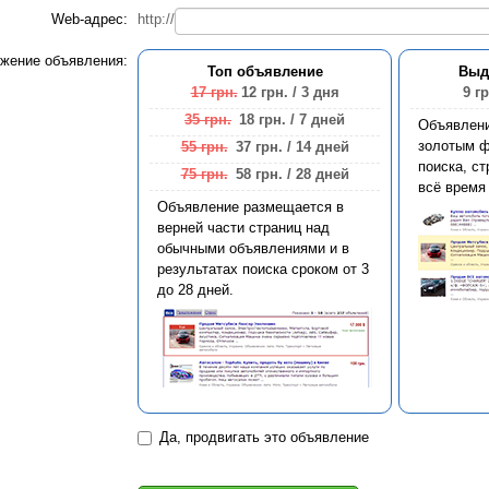
Web-адрес:
http://
жение объявления:
Топ объявление
Выд
17 грн.
12 грн.
/ 3 дня
9 гр
35 грн.
18 грн.
/ 7 дней
Объявлен
золотым ф
55 грн.
37 грн.
/ 14 дней
поиска, ст
75 грн.
58 грн.
/ 28 дней
всё время
Объявление размещается в
верней части страниц над
обычными объявлениями и в
результатах поиска сроком от 3
до 28 дней.
Да, продвигать это объявление