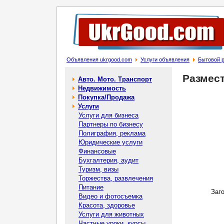
Объявления ukrgood.com
Услуги объявления
Бытовой 
Размес
Авто. Мото. Транспорт
Недвижимость
Покупка/Продажа
Услуги
Услуги для бизнеса
Партнеры по бизнесу
Полиграфия, реклама
Юридические услуги
Финансовые
Бухгалтерия, аудит
Туризм, визы
Торжества, развлечения
Питание
Заг
Видео и фотосъемка
Красота, здоровье
Услуги для животных
Частные уроки, курсы