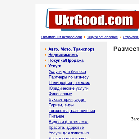
Объявления ukrgood.com
Услуги объявления
Строитель
Размес
Авто. Мото. Транспорт
Недвижимость
Покупка/Продажа
Услуги
Услуги для бизнеса
Партнеры по бизнесу
Полиграфия, реклама
Юридические услуги
Финансовые
Бухгалтерия, аудит
Туризм, визы
Торжества, развлечения
Питание
Заг
Видео и фотосъемка
Красота, здоровье
Услуги для животных
Частные уроки, курсы