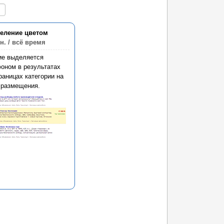
еление цветом
н.
/ всё время
ие выделяется
оном в результатах
раницах категории на
 размещения.