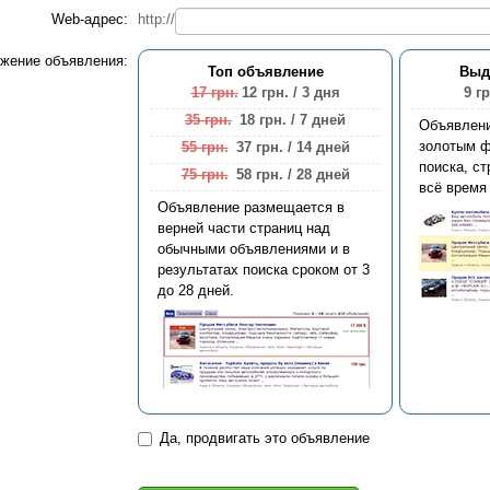
Web-адрес:
http://
жение объявления:
Топ объявление
Выд
17 грн.
12 грн.
/ 3 дня
9 гр
35 грн.
18 грн.
/ 7 дней
Объявлен
золотым ф
55 грн.
37 грн.
/ 14 дней
поиска, ст
75 грн.
58 грн.
/ 28 дней
всё время
Объявление размещается в
верней части страниц над
обычными объявлениями и в
результатах поиска сроком от 3
до 28 дней.
Да, продвигать это объявление