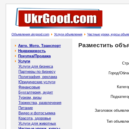
Объявления ukrgood.com
Услуги объявления
Частные уроки, курсы объя
Разместить объ
Авто. Мото. Транспорт
Недвижимость
Покупка/Продажа
Услуги
Стр
Услуги для бизнеса
Партнеры по бизнесу
Город/Обла
Полиграфия, реклама
Юридические услуги
Катего
Финансовые
Бухгалтерия, аудит
Подкатего
Туризм, визы
Торжества, развлечения
Питание
Заголовок объявле
Видео и фотосъемка
Красота, здоровье
Тип объявле
Услуги для животных
Частные уроки, курсы