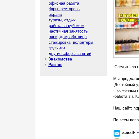
офисная работа
бары, рестораны
охрана
туризм, отдых
работа за рубежом
частичная занятость
няни, домработницы
стажировка, волонтеры
грузчики
другие сферы занятий
Знакомства
Разное
-Cледить за 
Мы предлага
-Достойный у
-Посменный г
-работа в г.
Наш сайт: htt
По всем вопр
e-mail:
Н