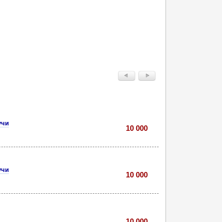
учи
10 000
учи
10 000
10 000