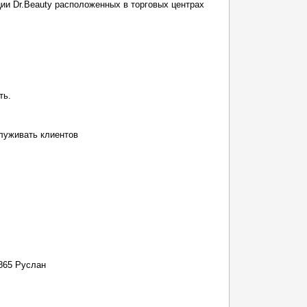
ии Dr.Bеauty расположенныx в торговыx центраx
ть.
служивать клиентов
4865 Руслан