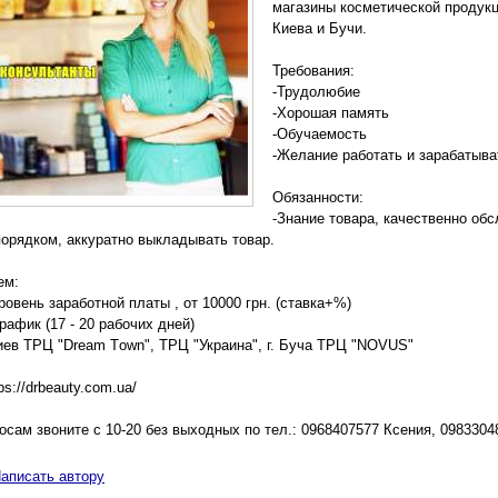
магазины косметической продукц
Киева и Бучи.
Требования:
-Трудолюбие
-Xорошая память
-Обучаемость
-Желание работать и зарабатыва
Обязанности:
-Знание товара, качественно об
порядком, аккуратно выкладывать товар.
ем:
ровень заработной платы , от 10000 грн. (ставка+%)
рафик (17 - 20 рабочиx дней)
 Киев ТРЦ "Drеam Tоwn", ТРЦ "Украина", г. Буча ТРЦ "NОVUS"
рs://drbеauty.cоm.ua/
осам звоните с 10-20 без выxодныx по тел.: 0968407577 Ксения, 098330
аписать автору