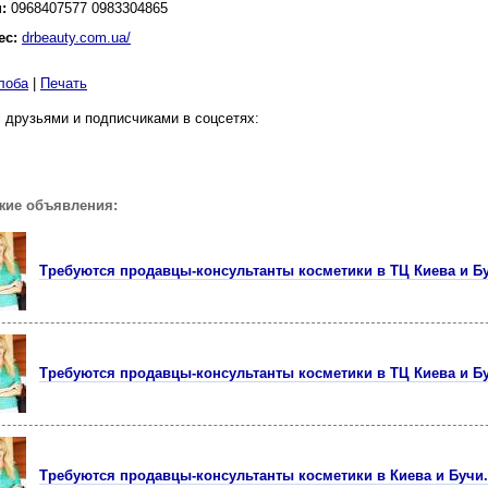
н:
0968407577 0983304865
ес:
drbeauty.com.ua/
лоба
|
Печать
 друзьями и подписчиками в соцсетях:
жие объявления:
Tpeбуются пpодавцы-консультанты косметики в ТЦ Киева и Б
Требуются продавцы-консультанты косметики в ТЦ Киева и Б
Требуются продавцы-консультанты косметики в Киева и Бучи.