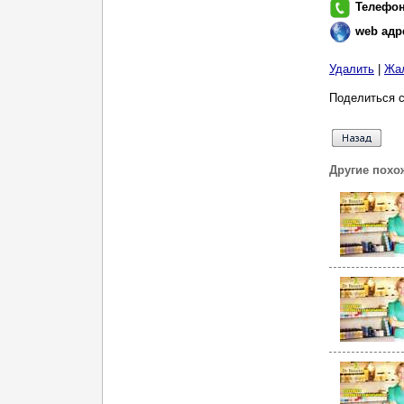
Телефо
web адр
Удалить
|
Жа
Поделиться с
Другие похо