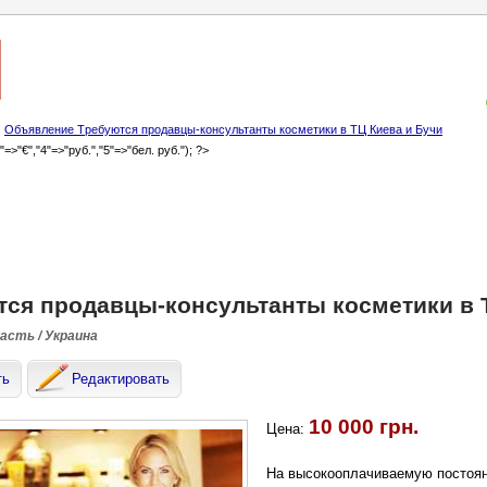
Объявление Tpeбуются продавцы-консультанты косметики в ТЦ Киева и Бучи
3"=>"€","4"=>"руб.","5"=>"бел. руб."); ?>
ся продавцы-консультанты косметики в 
ласть / Украина
ть
Редактировать
10 000 грн.
Цена:
Ha высокооплачиваемую постоян