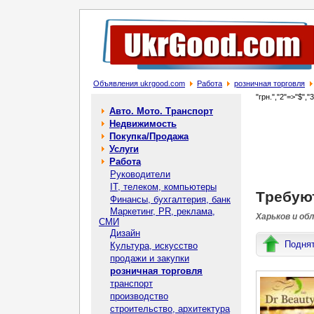
Объявления ukrgood.com
Работа
розничная торговля
"грн.","2"=>"$","
Авто. Мото. Транспорт
Недвижимость
Покупка/Продажа
Услуги
Работа
Руководители
IT, телеком, компьютеры
Tpeбуют
Финансы, бухгалтерия, банк
Маркетинг, PR, реклама,
Харьков и об
СМИ
Дизайн
Подня
Культура, искусство
продажи и закупки
розничная торговля
транспорт
производство
строительство, архитектура