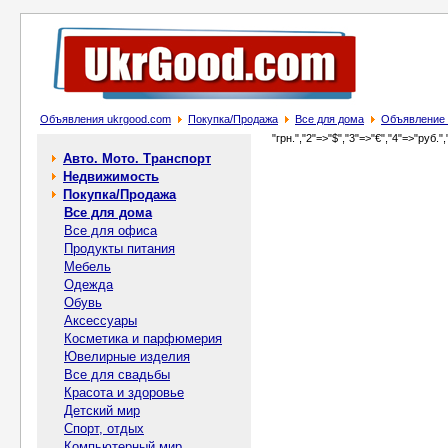
Объявления ukrgood.com
Покупка/Продажа
Все для дома
Объявление 
"грн.","2"=>"$","3"=>"€","4"=>"руб.",
Авто. Мото. Транспорт
Недвижимость
Покупка/Продажа
Все для дома
Все для офиса
Продукты питания
Мебель
Одежда
Обувь
Аксессуары
Косметика и парфюмерия
Ювелирные изделия
Все для свадьбы
Красота и здоровье
Детский мир
Спорт, отдых
Компьютерный мир