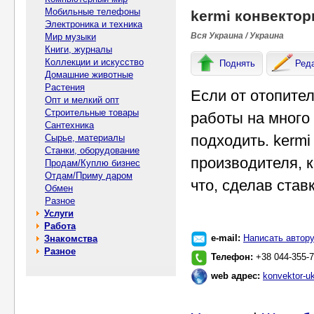
Мобильные телефоны
kermi конвекто
Электроника и техника
Вся Украина / Украина
Мир музыки
Книги, журналы
Коллекции и искусство
Поднять
Ред
Домашние животные
Растения
Если от отопите
Опт и мелкий опт
Строительные товары
работы на много 
Сантехника
подходить. kermi
Сырье, материалы
Станки, оборудование
производителя, 
Продам/Куплю бизнес
Отдам/Приму даром
что, сделав став
Обмен
Разное
Услуги
Работа
e-mail:
Написать автор
Знакомства
Разное
Телефон:
+38 044-355-7
web адрес:
konvektor-uk