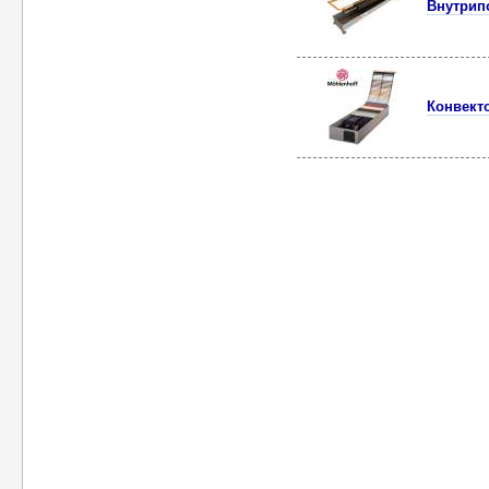
Внутрип
Конвект