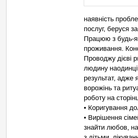
наявність пробле
послуг, беруся за
Працюю з будь-я
проживання. Конс
Проводжу дієві р
людину наодинці 
результат, адже
ворожінь та риту
роботу на сторінц
• Коригування до
• Вирішення сім
знайти любов, н
з дітьми, лікува