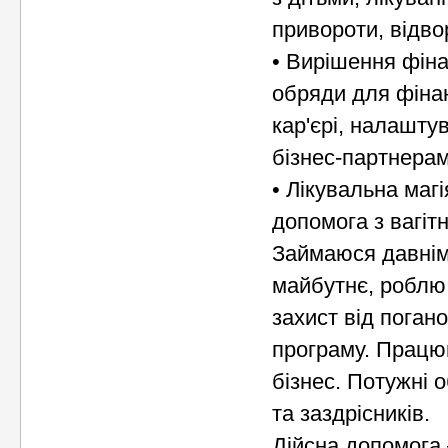
привороти, відвор
• Вирішення фіна
обряди для фіна
кар'єрі, налашту
бізнес-партнерам
• Лікувальна маг
допомога з вагіт
Займаюся давнім
майбутнє, роблю 
захист від погано
програму. Працюю
бізнес. Потужні 
та заздрісників.
Дійсна допомога 