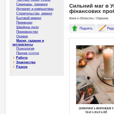
Семинары, тренинги
Cильний маг в У
Интернет и компьютеры
фінансових про
Строительство, ремонт
Бытовой ремонт
Киев и Область / Украина
Перевозки
Швейное дело
Поднять
Ред
Производство
Охрана
Магия, гадание и
экстрасенсы
Психология
Прочие услуги
Работа
Знакомства
Разное