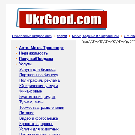
Объявления ukrgood.com
Услуги
Магия, гадание и экстрасенсы
Объявл
"грн.","2"=>"$","3"=>"€","4"=>"руб.",
Авто. Мото. Транспорт
Недвижимость
Покупка/Продажа
Услуги
Услуги для бизнеса
Партнеры по бизнесу
Полиграфия, реклама
Юридические услуги
Финансовые
Бухгалтерия, аудит
Туризм, визы
Торжества, развлечения
Питание
Видео и фотосъемка
Красота, здоровье
Услуги для животных
Частные уроки, курсы