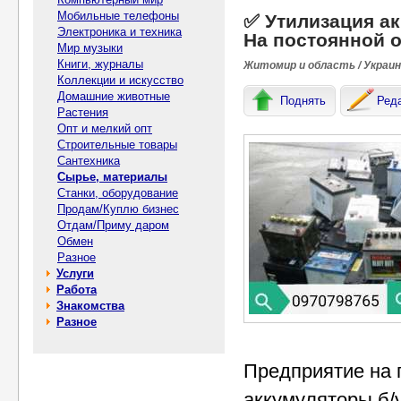
Мобильные телефоны
✅ Утилизация ак
Электроника и техника
На постоянной о
Мир музыки
Книги, журналы
Житомир и область / Украи
Коллекции и искусство
Домашние животные
Поднять
Ред
Растения
Опт и мелкий опт
Строительные товары
Сантехника
Сырье, материалы
Станки, оборудование
Продам/Куплю бизнес
Отдам/Приму даром
Обмен
Разное
Услуги
Работа
Знакомства
Разное
Предприятие на 
аккумуляторы б/