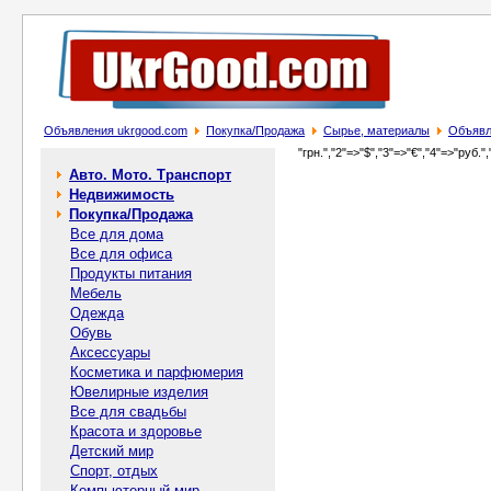
Объявления ukrgood.com
Покупка/Продажа
Сырье, материалы
Объявле
"грн.","2"=>"$","3"=>"€","4"=>"руб.",
Авто. Мото. Транспорт
Недвижимость
Покупка/Продажа
Все для дома
Все для офиса
Продукты питания
Мебель
Одежда
Обувь
Аксессуары
Косметика и парфюмерия
Ювелирные изделия
Все для свадьбы
Красота и здоровье
Детский мир
Спорт, отдых
Компьютерный мир