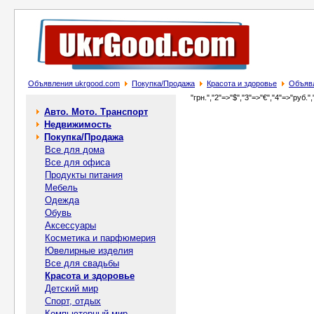
Объявления ukrgood.com
Покупка/Продажа
Красота и здоровье
Объявл
"грн.","2"=>"$","3"=>"€","4"=>"руб.",
Авто. Мото. Транспорт
Недвижимость
Покупка/Продажа
Все для дома
Все для офиса
Продукты питания
Мебель
Одежда
Обувь
Аксессуары
Косметика и парфюмерия
Ювелирные изделия
Все для свадьбы
Красота и здоровье
Детский мир
Спорт, отдых
Компьютерный мир