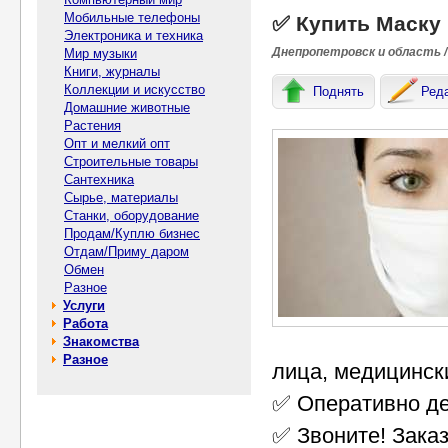
Мобильные телефоны
✅ Купить Маску
Электроника и техника
Днепропетровск и область /
Мир музыки
Книги, журналы
Коллекции и искусство
Поднять
Ред
Домашние животные
Растения
Опт и мелкий опт
Строительные товары
Сантехника
Сырье, материалы
Станки, оборудование
Продам/Куплю бизнес
Отдам/Приму даром
Обмен
Разное
Услуги
Работа
Знакомства
Разное
лица, медицински
✅ Оперативно де
✅ Звоните! Зака