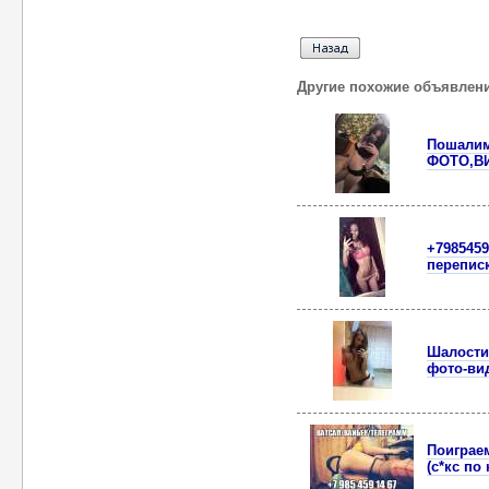
Другие похожие объявлен
Пошалим?
ФОТО,В
+7985459
переписк
Шалости 
фото-ви
Поиграем
(с*кс по