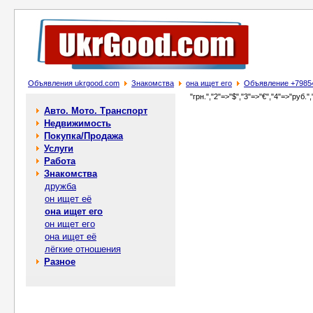
Объявления ukrgood.com
Знакомства
она ищет его
Объявление +79854
"грн.","2"=>"$","3"=>"€","4"=>"руб.",
Авто. Мото. Транспорт
Недвижимость
Покупка/Продажа
Услуги
Работа
Знакомства
дружба
он ищет её
она ищет его
он ищет его
она ищет её
лёгкие отношения
Разное