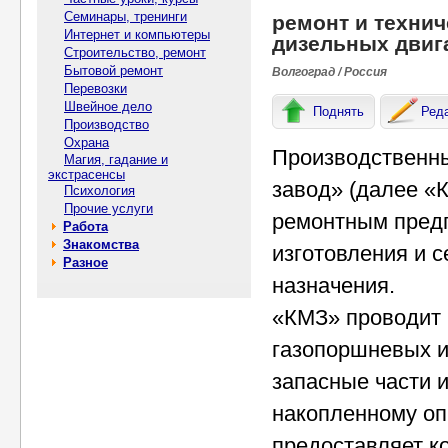
Семинары, тренинги
ремонт и техни
Интернет и компьютеры
дизельных двиг
Строительство, ремонт
Бытовой ремонт
Волгоград / Россия
Перевозки
Швейное дело
Поднять
Ред
Производство
Охрана
Производственны
Магия, гадание и
экстрасенсы
завод» (далее «
Психология
Прочие услуги
ремонтным предп
Работа
Знакомства
изготовления и 
Разное
назначения.
«КМЗ» проводит 
газопоршневых и
запасные части 
накопленному оп
предоставляет ко