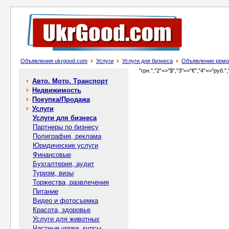
Объявления ukrgood.com
Услуги
Услуги для бизнеса
Объявление ремон
"грн.","2"=>"$","3"=>"€","4"=>"руб.",
Авто. Мото. Транспорт
Недвижимость
Покупка/Продажа
Услуги
Услуги для бизнеса
Партнеры по бизнесу
Полиграфия, реклама
Юридические услуги
Финансовые
Бухгалтерия, аудит
Туризм, визы
Торжества, развлечения
Питание
Видео и фотосъемка
Красота, здоровье
Услуги для животных
Частные уроки, курсы