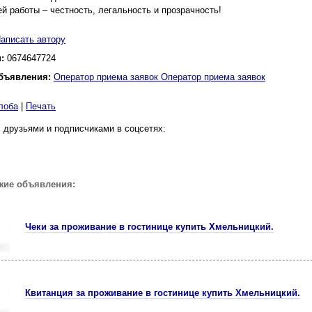
й работы – честность, легальность и прозрачность!
аписать автору
н:
0674647724
бъявления:
Оператор приема заявок Оператор приема заявок
лоба
|
Печать
 друзьями и подписчиками в соцсетях:
жие объявления:
Чеки за проживание в гостинице купить Хмельницкий.
Квитанция за проживание в гостинице купить Хмельницкий.