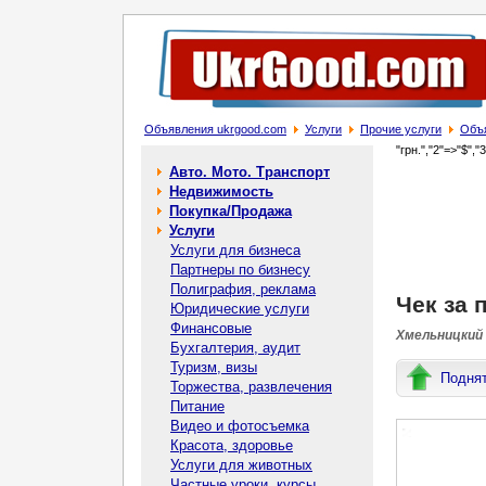
Объявления ukrgood.com
Услуги
Прочие услуги
Объя
"грн.","2"=>"$","
Авто. Мото. Транспорт
Недвижимость
Покупка/Продажа
Услуги
Услуги для бизнеса
Партнеры по бизнесу
Полиграфия, реклама
Чек за 
Юридические услуги
Финансовые
Хмельницкий 
Бухгалтерия, аудит
Туризм, визы
Подня
Торжества, развлечения
Питание
Видео и фотосъемка
Красота, здоровье
Услуги для животных
Частные уроки, курсы