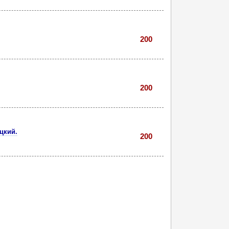
200
200
цкий.
200