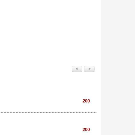
200
200