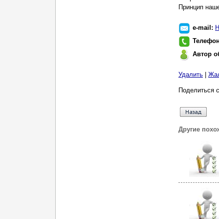
Принцип наше
e-mail:
Н
Телефо
Автор о
Удалить
|
Жа
Поделиться с
Другие похо