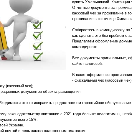
купить Хмельницкий. Квитанция 
Отчетные документы за прожива
кассовый чек за проживание в г
проживание в гостинице Хмельни
Собираетесь в командировку по 
как сделать это без проблем с з
Предлагаем оформление докуме
командировке.
Все документы оригинальные, о
сайте налоговой.
В пакет оформления проживания
- фискальный чек (кассовый чек)
ату (кассовый чек);
страционных документов объекта размещения.
бходимости что-то исправить предоставляем гарантийное обслуживание.
ому законодательству квитанции с 2021 года больше нелегитимны, нео
кументов всего 15%.
всей Украине.
ой почтой в день заказа наложенным платежом.