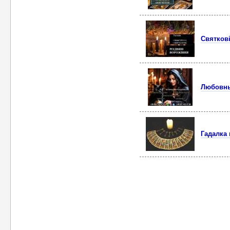
Святкові
Любовны
Гадалка 