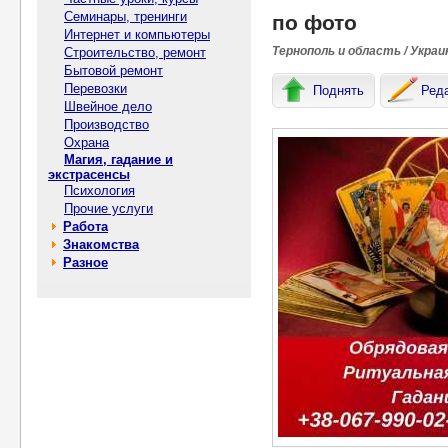
Семинары, тренинги
по фото
Интернет и компьютеры
Тернополь и область / Украи
Строительство, ремонт
Бытовой ремонт
Перевозки
Поднять
Ред
Швейное дело
Производство
Охрана
Магия, гадание и
экстрасенсы
Психология
Прочие услуги
Работа
Знакомства
Разное