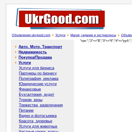
Объявления ukrgood.com
Услуги
Магия, гадание и экстрасенсы
Объявл
"грн.","2"=>"$","3"=>"€","4"=>"руб.",
Авто. Мото. Транспорт
Недвижимость
Покупка/Продажа
Услуги
Услуги для бизнеса
Партнеры по бизнесу
Полиграфия, реклама
Юридические услуги
Финансовые
Бухгалтерия, аудит
Туризм, визы
Торжества, развлечения
Питание
Видео и фотосъемка
Красота, здоровье
Услуги для животных
Частные уроки, курсы