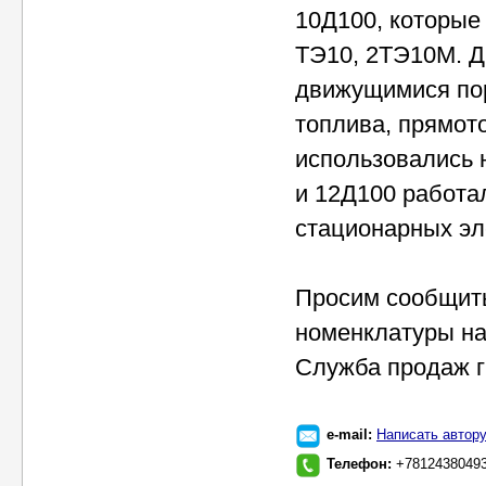
10Д100, которые
ТЭ10, 2ТЭ10М. Д
движущимися по
топлива, прямот
использовались 
и 12Д100 работал
стационарных эл
Просим сообщить
номенклатуры на 
Служба продаж г
e-mail:
Написать автор
Телефон:
+7812438049