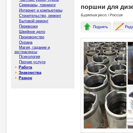
Семинары, тренинги
поршни для диз
Интернет и компьютеры
Бурятия респ. / Россия
Строительство, ремонт
Бытовой ремонт
Перевозки
Поднять
Ред
Швейное дело
Производство
Охрана
Магия, гадание и
экстрасенсы
Психология
Прочие услуги
Работа
Знакомства
Разное