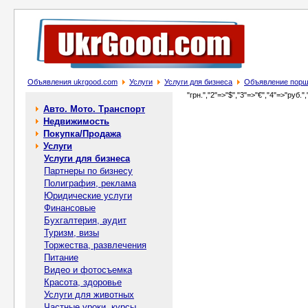
Объявления ukrgood.com
Услуги
Услуги для бизнеса
Объявление поршн
"грн.","2"=>"$","3"=>"€","4"=>"руб.",
Авто. Мото. Транспорт
Недвижимость
Покупка/Продажа
Услуги
Услуги для бизнеса
Партнеры по бизнесу
Полиграфия, реклама
Юридические услуги
Финансовые
Бухгалтерия, аудит
Туризм, визы
Торжества, развлечения
Питание
Видео и фотосъемка
Красота, здоровье
Услуги для животных
Частные уроки, курсы