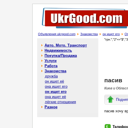
Объявления ukrgood.com
Знакомства
он ищет его
О
"грн.","2"=>"$","
Авто. Мото. Транспорт
Недвижимость
Покупка/Продажа
Услуги
Работа
Знакомства
дружба
пасив
он ищет её
она ищет его
Киев и Облас
он ищет его
она ищет её
Подня
лёгкие отношения
Разное
пасив хочу в
Телефо