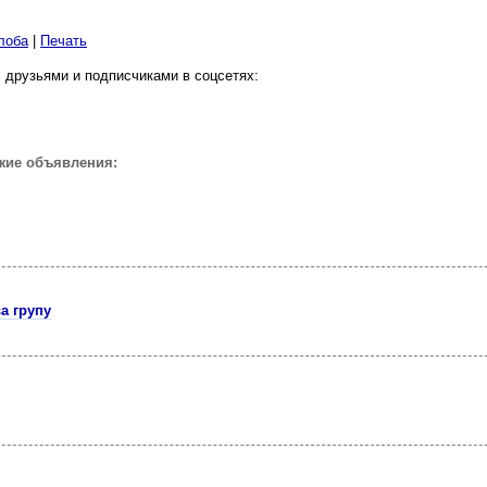
лоба
|
Печать
 друзьями и подписчиками в соцсетях:
жие объявления:
а групу