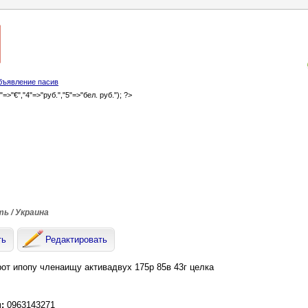
бъявление пасив
3"=>"€","4"=>"руб.","5"=>"бел. руб."); ?>
ть / Украина
ть
Редактировать
рот ипопу членаищу активадвух 175р 85в 43г целка
н:
0963143271