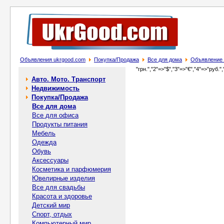
Объявления ukrgood.com
Покупка/Продажа
Все для дома
Объявление К
"грн.","2"=>"$","3"=>"€","4"=>"руб.",
Авто. Мото. Транспорт
Недвижимость
Покупка/Продажа
Все для дома
Все для офиса
Продукты питания
Мебель
Одежда
Обувь
Аксессуары
Косметика и парфюмерия
Ювелирные изделия
Все для свадьбы
Красота и здоровье
Детский мир
Спорт, отдых
Компьютерный мир