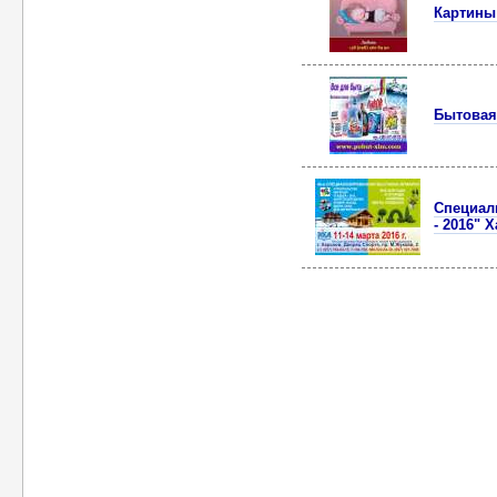
Картины 
Бытовая
Cпециал
- 2016" 