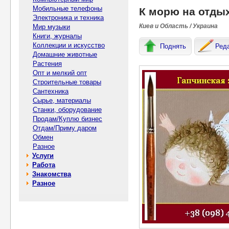
Мобильные телефоны
К морю на отдых
Электроника и техника
Киев и Область / Украина
Мир музыки
Книги, журналы
Коллекции и искусство
Поднять
Ред
Домашние животные
Растения
Опт и мелкий опт
Строительные товары
Сантехника
Сырье, материалы
Станки, оборудование
Продам/Куплю бизнес
Отдам/Приму даром
Обмен
Разное
Услуги
Работа
Знакомства
Разное