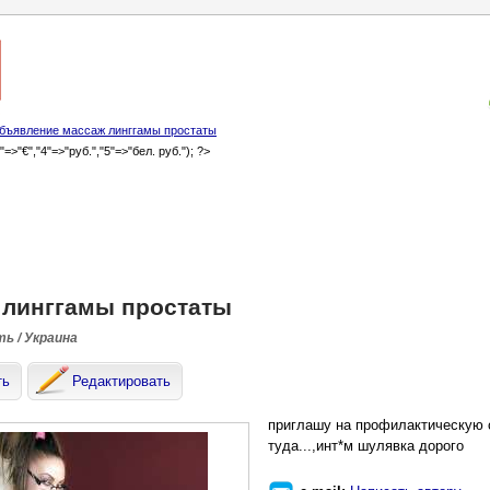
бъявление массаж линггамы простаты
3"=>"€","4"=>"руб.","5"=>"бел. руб."); ?>
 линггамы простаты
ть / Украина
ть
Редактировать
приглашу на профилактическую 
туда...,инт*м шулявка дорого