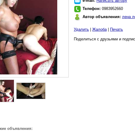
e-mail:
Написать автору
Телефон:
0983952660
Автор объявления:
лена л
Удалить
|
Жалоба
|
Печать
Поделиться с друзьями и подпис
жие объявления: