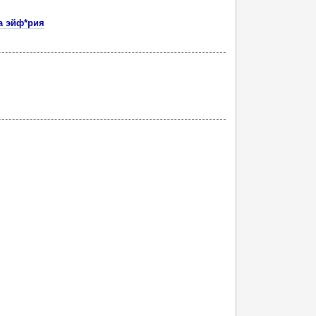
а эйф*рия