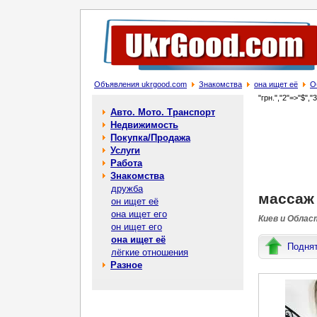
Объявления ukrgood.com
Знакомства
она ищет её
О
"грн.","2"=>"$","
Авто. Мото. Транспорт
Недвижимость
Покупка/Продажа
Услуги
Работа
Знакомства
дружба
массаж
он ищет её
она ищет его
Киев и Облас
он ищет его
она ищет её
Подня
лёгкие отношения
Разное