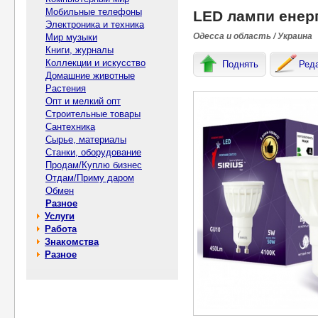
Мобильные телефоны
LED лампи енерг
Электроника и техника
Одесса и область / Украина
Мир музыки
Книги, журналы
Коллекции и искусство
Поднять
Ред
Домашние животные
Растения
Опт и мелкий опт
Строительные товары
Сантехника
Сырье, материалы
Станки, оборудование
Продам/Куплю бизнес
Отдам/Приму даром
Обмен
Разное
Услуги
Работа
Знакомства
Разное