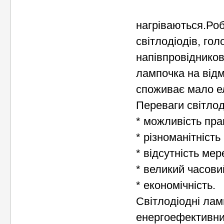
нагріваються.Роб
світлодіодів, го
напівпровідников
лампочка на відм
споживає мало ел
Переваги світлод
* можливість пра
* різноманітність
* відсутність мер
* великий часови
* економічність.
Світлодіодні ла
енергоефективни