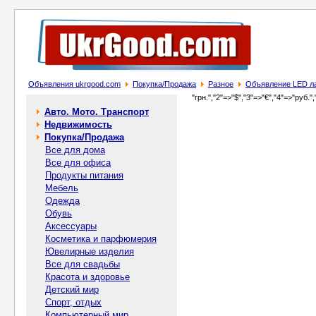
Объявления ukrgood.com
Покупка/Продажа
Разное
Объявление LED ла
"грн.","2"=>"$","3"=>"€","4"=>"руб.",
Авто. Мото. Транспорт
Недвижимость
Покупка/Продажа
Все для дома
Все для офиса
Продукты питания
Мебель
Одежда
Обувь
Аксессуары
Косметика и парфюмерия
Ювелирные изделия
Все для свадьбы
Красота и здоровье
Детский мир
Спорт, отдых
Компьютерный мир