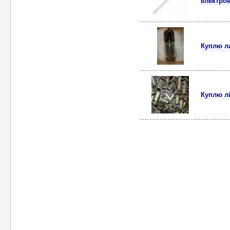
електрое
Куплю л
Куплю л