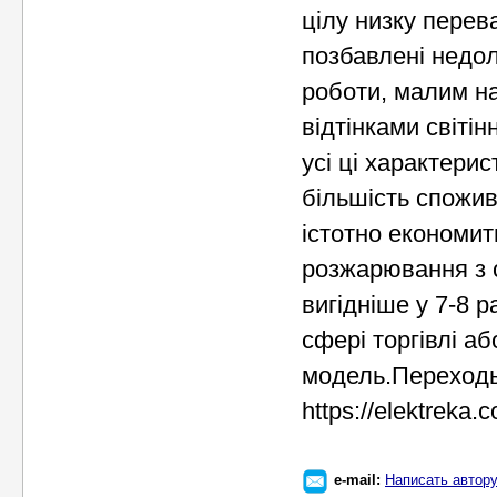
цілу низку перев
позбавлені недол
роботи, малим н
відтінками світі
усі ці характери
більшість спожив
істотно економит
розжарювання з 
вигідніше у 7-8 р
сфері торгівлі а
модель.Переходь
https://elektreka
e-mail:
Написать автор