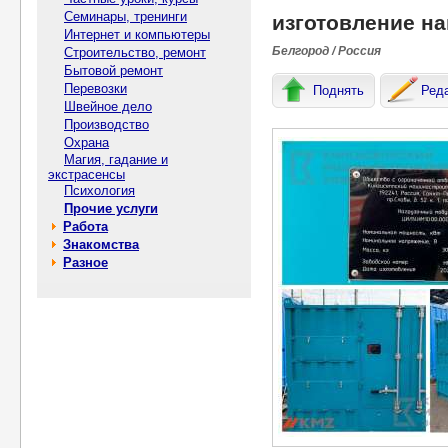
Семинары, тренинги
изготовление н
Интернет и компьютеры
Белгород / Россия
Строительство, ремонт
Бытовой ремонт
Перевозки
Поднять
Ред
Швейное дело
Производство
Охрана
Магия, гадание и
экстрасенсы
Психология
Прочие услуги
Работа
Знакомства
Разное