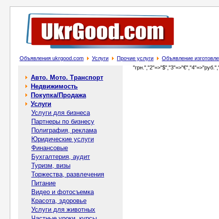
Объявления ukrgood.com
Услуги
Прочие услуги
Объявление изготовле
"грн.","2"=>"$","3"=>"€","4"=>"руб.",
Авто. Мото. Транспорт
Недвижимость
Покупка/Продажа
Услуги
Услуги для бизнеса
Партнеры по бизнесу
Полиграфия, реклама
Юридические услуги
Финансовые
Бухгалтерия, аудит
Туризм, визы
Торжества, развлечения
Питание
Видео и фотосъемка
Красота, здоровье
Услуги для животных
Частные уроки, курсы