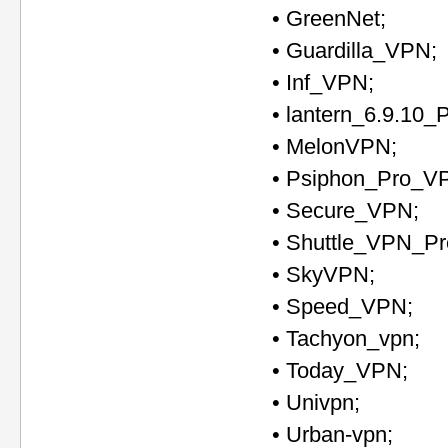
• GreenNet;
• Guardilla_VPN;
• Inf_VPN;
• lantern_6.9.10
• MelonVPN;
• Psiphon_Pro_V
• Secure_VPN;
• Shuttle_VPN_P
• SkyVPN;
• Speed_VPN;
• Tachyon_vpn;
• Today_VPN;
• Univpn;
• Urban-vpn;