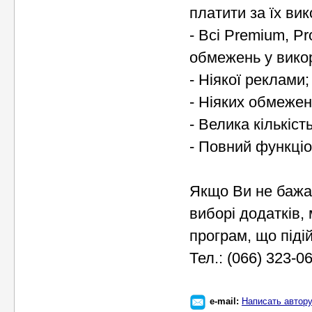
платити за їх ви
- Всі Premium, P
обмежень у викор
- Ніякої реклами;
- Ніяких обмежен
- Велика кількіст
- Повний функціо
Якщо Ви не бажає
виборі додатків,
програм, що піді
Тел.: (066) 323-
e-mail:
Написать автор