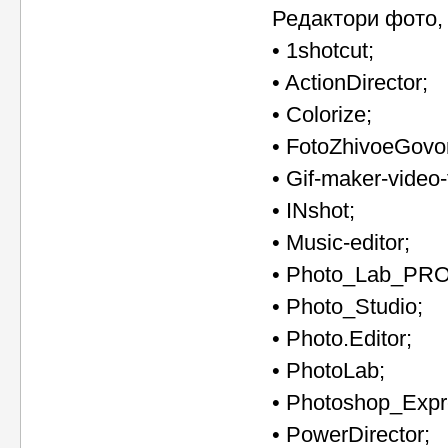
Редактори фото, 
• 1shotcut;
• ActionDirector;
• Colorize;
• FotoZhivoeGovo
• Gif-maker-video-t
• INshot;
• Music-editor;
• Photo_Lab_PRO
• Photo_Studio;
• Photo.Editor;
• PhotoLab;
• Photoshop_Expr
• PowerDirector;