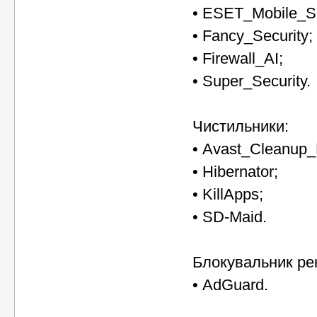
• ESET_Mobile_Se
• Fancy_Security;
• Firewall_AI;
• Super_Security.
Чистильники:
• Avast_Cleanup
• Hibernator;
• KillApps;
• SD-Maid.
Блокувальник ре
• AdGuard.