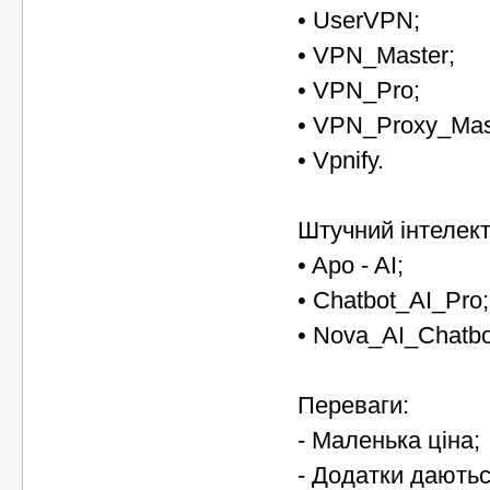
• UserVPN;
• VPN_Master;
• VPN_Pro;
• VPN_Proxy_Mas
• Vpnify.
Штучний інтелект
• Apo - AI;
• Chatbot_AI_Pro;
• Nova_AI_Chatbo
Переваги:
- Маленька ціна;
- Додатки даютьс