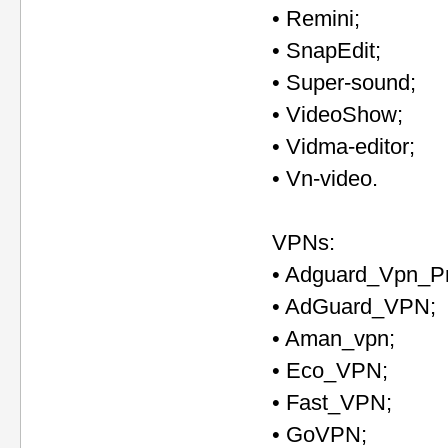
• Remini;
• SnapEdit;
• Super-sound;
• VideoShow;
• Vidma-editor;
• Vn-video.
VPNs:
• Adguard_Vpn_Pr
• AdGuard_VPN;
• Aman_vpn;
• Eco_VPN;
• Fast_VPN;
• GoVPN;