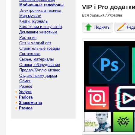
Мобильные телефоны
VIP і Pro додатк
Электроника и техника
Вся Украина / Украина
Мир музыки
Книги, журналы
Коллекции и искусство
Поднять
Ред
Домашние животные
Растения
Опт и мелкий опт
Строительные товары
Сантехника
Сырье, материалы
Станки, оборудование
Продам/Куплю бизнес
Отдам/Приму даром
Обмен
Разное
Услуги
Работа
Знакомства
Разное