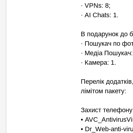
· VPNs: 8;
· AI Chats: 1.
В подарунок до б
· Пошукач по фот
· Медіа Пошукач:
· Камера: 1.
Перелік додатків
лімітом пакету:
Захист телефону
• AVC_AntivirusVi
• Dr_Web-anti-viru