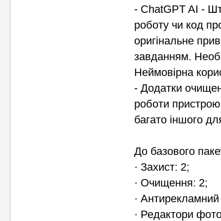
- ChatGPT AI - Ш
роботу чи код пр
оригінальне прив
завданням. Необм
Неймовірна кори
- Додатки очище
роботи пристрою,
багато іншого для
До базового паке
· Захист: 2;
· Очищення: 2;
· Антирекламний 
· Редактори фото,