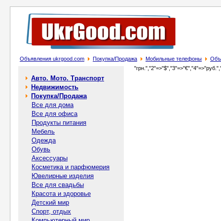
Объявления ukrgood.com
Покупка/Продажа
Мобильные телефоны
Объя
"грн.","2"=>"$","3"=>"€","4"=>"руб.",
Авто. Мото. Транспорт
Недвижимость
Покупка/Продажа
Все для дома
Все для офиса
Продукты питания
Мебель
Одежда
Обувь
Аксессуары
Косметика и парфюмерия
Ювелирные изделия
Все для свадьбы
Красота и здоровье
Детский мир
Спорт, отдых
Компьютерный мир