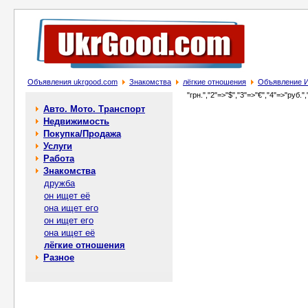
Объявления ukrgood.com
Знакомства
лёгкие отношения
Объявление И
"грн.","2"=>"$","3"=>"€","4"=>"руб.",
Авто. Мото. Транспорт
Недвижимость
Покупка/Продажа
Услуги
Работа
Знакомства
дружба
он ищет её
она ищет его
он ищет его
она ищет её
лёгкие отношения
Разное