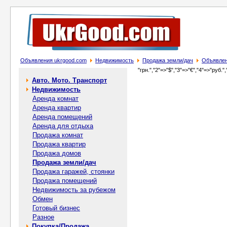
Объявления ukrgood.com
Недвижимость
Продажа земли/дач
Объявлени
"грн.","2"=>"$","3"=>"€","4"=>"руб.",
Авто. Мото. Транспорт
Недвижимость
Аренда комнат
Аренда квартир
Аренда помещений
Аренда для отдыха
Продажа комнат
Продажа квартир
Продажа домов
Продажа земли/дач
Продажа гаражей, стоянки
Продажа помещений
Недвижимость за рубежом
Обмен
Готовый бизнес
Разное
Покупка/Продажа