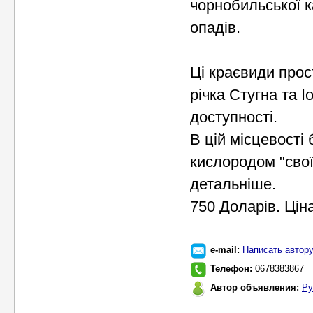
чорнобильської к
опадів.
Ці краєвиди прос
річка Стугна та І
доступності.
В цій місцевості 
кислородом "свої
детальніше.
750 Доларів. Ціна
e-mail:
Написать автор
Телефон:
0678383867
Автор объявления:
Ру