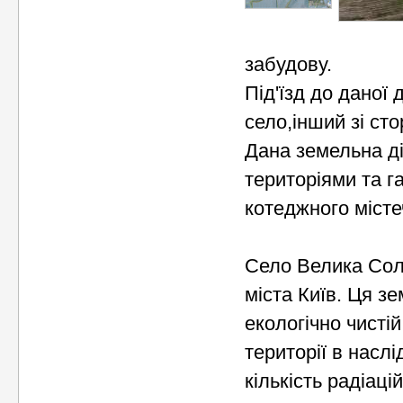
забудову.
Під'їзд до даної
село,інший зі сто
Дана земельна ді
територіями та 
котеджного місте
Село Велика Солт
міста Київ. Ця з
екологічно чистій
території в насл
кількість радіаці