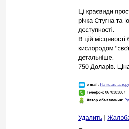
Ці краєвиди прос
річка Стугна та І
доступності.
В цій місцевості 
кислородом "свої
детальніше.
750 Доларів. Ціна
e-mail:
Написать автор
Телефон:
0678383867
Автор объявления:
Ру
Удалить
|
Жалоб