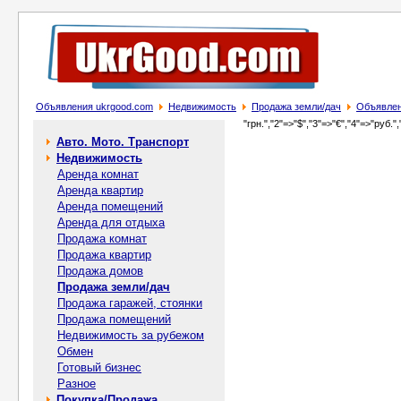
Объявления ukrgood.com
Недвижимость
Продажа земли/дач
Объявлени
"грн.","2"=>"$","3"=>"€","4"=>"руб.",
Авто. Мото. Транспорт
Недвижимость
Аренда комнат
Аренда квартир
Аренда помещений
Аренда для отдыха
Продажа комнат
Продажа квартир
Продажа домов
Продажа земли/дач
Продажа гаражей, стоянки
Продажа помещений
Недвижимость за рубежом
Обмен
Готовый бизнес
Разное
Покупка/Продажа