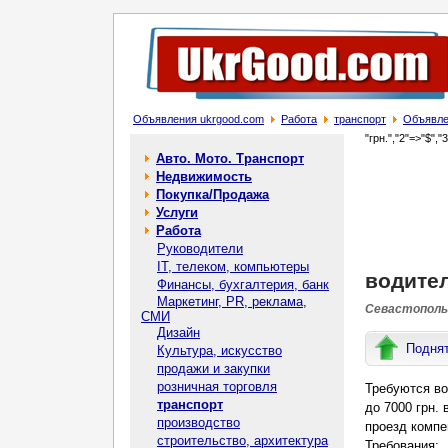
Объявления ukrgood.com
Работа
транспорт
Объявле
"грн.","2"=>"$","
Авто. Мото. Транспорт
Недвижимость
Покупка/Продажа
Услуги
Работа
Руководители
IT, телеком, компьютеры
водител
Финансы, бухгалтерия, банк
Маркетинг, PR, реклама,
Севастополь 
СМИ
Дизайн
Подня
Культура, искусство
продажи и закупки
розничная торговля
Требуются во
транспорт
до 7000 грн.
производство
проезд компе
строительство, архитектура
Требования: