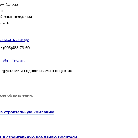
от 2-х лет
.п
ый опыт вождения
отать
аписать автору
н:
(095)488-73-60
лоба
|
Печать
 друзьями и подписчиками в соцсетях:
жие объявления:
 в строительную компанию
я в строительную компанию Водители