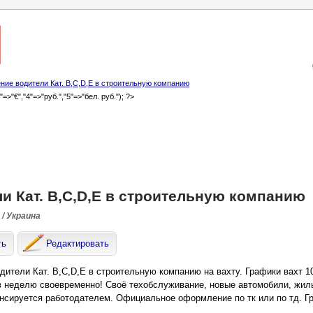
ние водители Кат. B,C,D,E в строительную компанию
3"=>"€","4"=>"руб.","5"=>"бел. руб."); ?>
и Кат. B,C,D,E в строительную компанию
/ Украина
ть
Редактировать
дители Кат. B,C,D,E в строительную компанию на вахту. Графики вахт 10*
 в неделю своевременно! Своё техобслуживание, новые автомобили, жиль
нсируется работодателем. Официальное оформление по тк или по тд. Гр