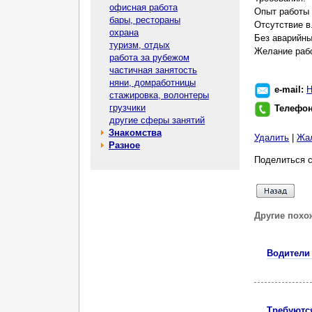
офисная работа
Опыт работы 
бары, рестораны
Отсутствие в
охрана
Без аварийн
туризм, отдых
Желание раб
работа за рубежом
частичная занятость
няни, домработницы
e-mail:
Н
стажировка, волонтеры
грузчики
Телефо
другие сферы занятий
Знакомства
Удалить
|
Жа
Разное
Поделиться с
Другие похо
Водители
Требуютс