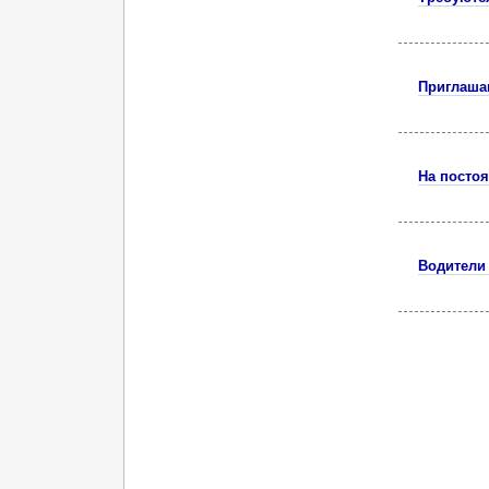
Приглаша
На посто
Водители