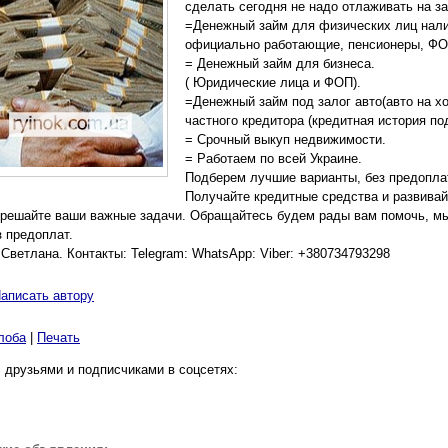
сделать сегодня не надо отлаживать на за
=Денежный займ для физических лиц нали
официально работающие, пенсионеры, ФО
= Денежный займ для бизнеса.
( Юридические лица и ФОП).
=Денежный займ под залог авто(авто на хо
частного кредитора (кредитная история под
= Срочный выкуп недвижимости.
= Работаем по всей Украине.
Подберем лучшие варианты, без предопла
Получайте кредитные средства и развивай
 решайте ваши важные задачи. Обращайтесь будем рады вам помочь, м
з предоплат.
Светлана. Контакты: Telegram: WhatsApp: Viber: +380734793298
аписать автору
лоба
|
Печать
 друзьями и подписчиками в соцсетях: