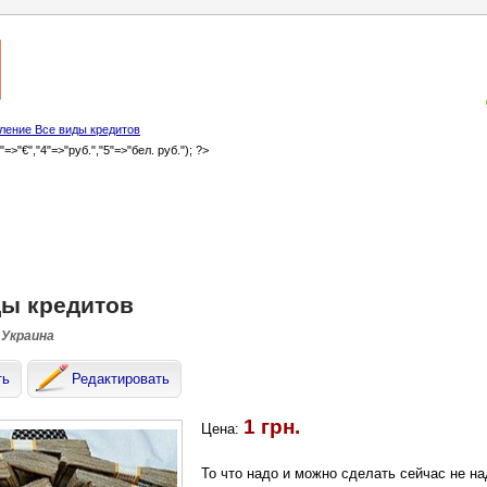
ление Все виды кредитов
3"=>"€","4"=>"руб.","5"=>"бел. руб."); ?>
ды кредитов
 Украина
ть
Редактировать
1 грн.
Цена:
То что надо и можно сделать сейчас не на