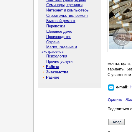
Семинары, тренинги
Интернет и компьютеры
Строительство, ремонт
Бытовой ремонт
Перевозки
Швейное дело
Производство
Охрана
Магия, гадание и
экстрасенсы
Психология
Прочие услуги
мечты, цели,
Работа
варианты, бе
Знакомства
С уважением 
Разное
e-mail:
Н
Удалить
|
Жа
Поделиться с