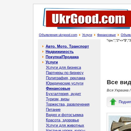
Объявления ukrgood.com
Услуги
Финансовые
Объяв
"грн.","2"=>"$","
Авто. Мото. Транспорт
Недвижимость
Покупка/Продажа
Услуги
Услуги для бизнеса
Партнеры по бизнесу
Полиграфия, реклама
Все ви
Юридические услуги
Финансовые
Вся Украина /
Бухгалтерия, аудит
Туризм, визы
Подня
Торжества, развлечения
Питание
Видео и фотосъемка
Красота, здоровье
Услуги для животных
Частные уроки, курсы