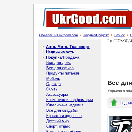
Объявления ukrgood.com
Покупка/Продажа
Разное
О
"грн.","2"=>"$","
Авто. Мото. Транспорт
Недвижимость
Покупка/Продажа
Все для дома
Все для офиса
Продукты питания
Мебель
Все для
Одежда
Обувь
Харьков и об
Аксессуары
Косметика и парфюмерия
Подня
Ювелирные изделия
Все для свадьбы
Красота и здоровье
Детский мир
Спорт, отдых
Компьютерный мир