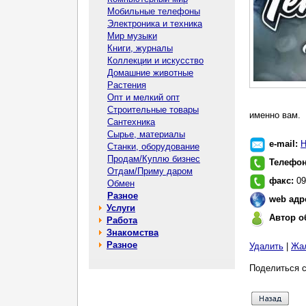
Мобильные телефоны
Электроника и техника
Мир музыки
Книги, журналы
Коллекции и искусство
Домашние животные
Растения
Опт и мелкий опт
Строительные товары
именно вам.
Сантехника
Сырье, материалы
e-mail:
Н
Станки, оборудование
Продам/Куплю бизнес
Телефо
Отдам/Приму даром
факс:
09
Обмен
Разное
web адр
Услуги
Автор о
Работа
Знакомства
Разное
Удалить
|
Жа
Поделиться с