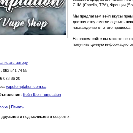
США (Capella, ТРА), Франции (Sol
Мы предлагаем вейп вкусы преми
достоинству смогли оценить всю
наслаждение от этого процесса.
На нашем сайте вы можете не то
получить ценную информацию от
аписать автору
н:
093 541 74 55
6 073 86 20
ес:
vapetemptation.com.ua
бъявления:
Вейп Шоп Temptation
лоба
|
Печать
 друзьями и подписчиками в соцсетях: