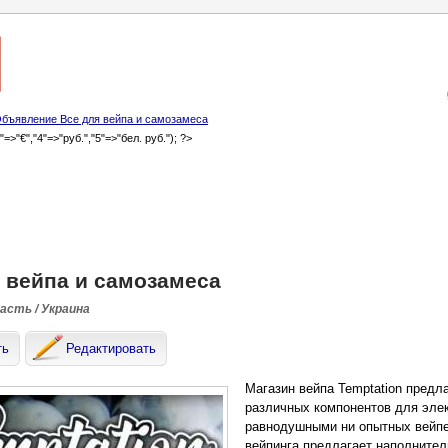
бъявление Все для вейпа и самозамеса
3"=>"€","4"=>"руб.","5"=>"бел. руб."); ?>
 вейпа и самозамеса
ласть / Украина
ть
Редактировать
Магазин вейпа Temptation предл
различных компонентов для элек
равнодушными ни опытных вейпе
вейпинга предлагает наполнител