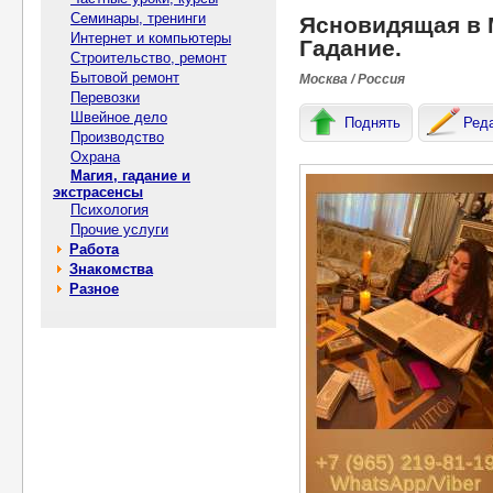
Семинары, тренинги
Ясновидящая в М
Интернет и компьютеры
Гадание.
Строительство, ремонт
Бытовой ремонт
Москва / Россия
Перевозки
Швейное дело
Поднять
Ред
Производство
Охрана
Магия, гадание и
экстрасенсы
Психология
Прочие услуги
Работа
Знакомства
Разное