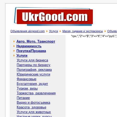
Объявления ukrgood.com
Услуги
Магия, гадание и экстрасенсы
Объявл
"грн.","2"=>"$","3"=>"€","4"=>"руб.",
Авто. Мото. Транспорт
Недвижимость
Покупка/Продажа
Услуги
Услуги для бизнеса
Партнеры по бизнесу
Полиграфия, реклама
Юридические услуги
Финансовые
Бухгалтерия, аудит
Туризм, визы
Торжества, развлечения
Питание
Видео и фотосъемка
Красота, здоровье
Услуги для животных
Частные уроки, курсы