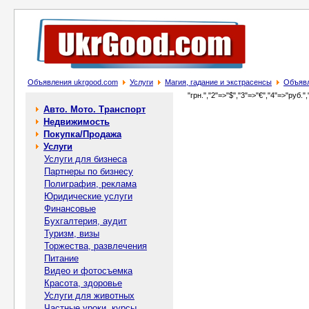
Объявления ukrgood.com
Услуги
Магия, гадание и экстрасенсы
Объявл
"грн.","2"=>"$","3"=>"€","4"=>"руб.",
Авто. Мото. Транспорт
Недвижимость
Покупка/Продажа
Услуги
Услуги для бизнеса
Партнеры по бизнесу
Полиграфия, реклама
Юридические услуги
Финансовые
Бухгалтерия, аудит
Туризм, визы
Торжества, развлечения
Питание
Видео и фотосъемка
Красота, здоровье
Услуги для животных
Частные уроки, курсы