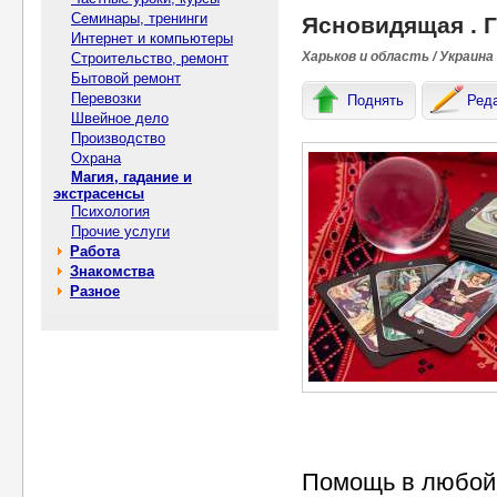
Семинары, тренинги
Ясновидящая . Г
Интернет и компьютеры
Харьков и область / Украина
Строительство, ремонт
Бытовой ремонт
Перевозки
Поднять
Ред
Швейное дело
Производство
Охрана
Магия, гадание и
экстрасенсы
Психология
Прочие услуги
Работа
Знакомства
Разное
Помощь в любой 