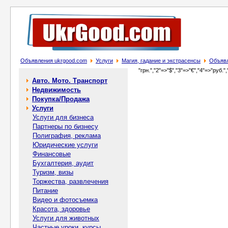
Объявления ukrgood.com
Услуги
Магия, гадание и экстрасенсы
Объявл
"грн.","2"=>"$","3"=>"€","4"=>"руб.",
Авто. Мото. Транспорт
Недвижимость
Покупка/Продажа
Услуги
Услуги для бизнеса
Партнеры по бизнесу
Полиграфия, реклама
Юридические услуги
Финансовые
Бухгалтерия, аудит
Туризм, визы
Торжества, развлечения
Питание
Видео и фотосъемка
Красота, здоровье
Услуги для животных
Частные уроки, курсы