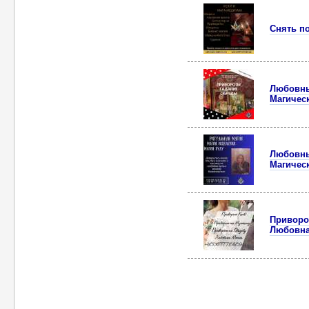
Снять по
Любовны
Магичес
Любовны
Магичес
Приворо
Любовна