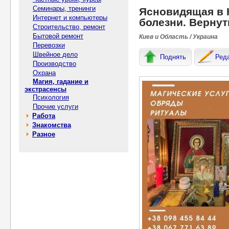
Семинары, тренинги
Ясновидящая в К
Интернет и компьютеры
болезни. Вернут
Строительство, ремонт
Бытовой ремонт
Киев и Область / Украина
Перевозки
Швейное дело
Поднять
Ред
Производство
Охрана
Магия, гадание и
экстрасенсы
Психология
Прочие услуги
Работа
Знакомства
Разное