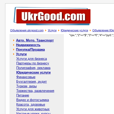
Объявления ukrgood.com
Услуги
Юридические услуги
Объявление Юри
"грн.","2"=>"$","3"=>"€","4"=>"руб.",
Авто. Мото. Транспорт
Недвижимость
Покупка/Продажа
Услуги
Услуги для бизнеса
Партнеры по бизнесу
Полиграфия, реклама
Юридические услуги
Финансовые
Бухгалтерия, аудит
Туризм, визы
Торжества, развлечения
Питание
Видео и фотосъемка
Красота, здоровье
Услуги для животных
Частные уроки, курсы