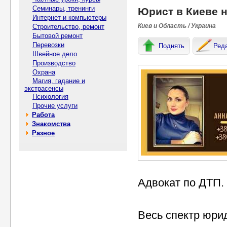
Семинары, тренинги
Юрист в Киеве н
Интернет и компьютеры
Киев и Область / Украина
Строительство, ремонт
Бытовой ремонт
Перевозки
Поднять
Ред
Швейное дело
Производство
Охрана
Магия, гадание и
экстрасенсы
Психология
Прочие услуги
Работа
Знакомства
Разное
Адвокат по ДТП.
Весь спектр юри