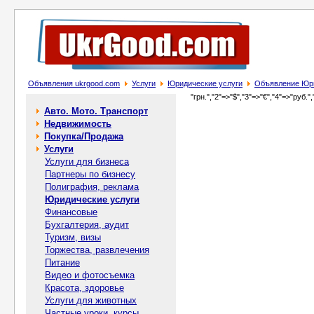
Объявления ukrgood.com
Услуги
Юридические услуги
Объявление Юрис
"грн.","2"=>"$","3"=>"€","4"=>"руб.",
Авто. Мото. Транспорт
Недвижимость
Покупка/Продажа
Услуги
Услуги для бизнеса
Партнеры по бизнесу
Полиграфия, реклама
Юридические услуги
Финансовые
Бухгалтерия, аудит
Туризм, визы
Торжества, развлечения
Питание
Видео и фотосъемка
Красота, здоровье
Услуги для животных
Частные уроки, курсы