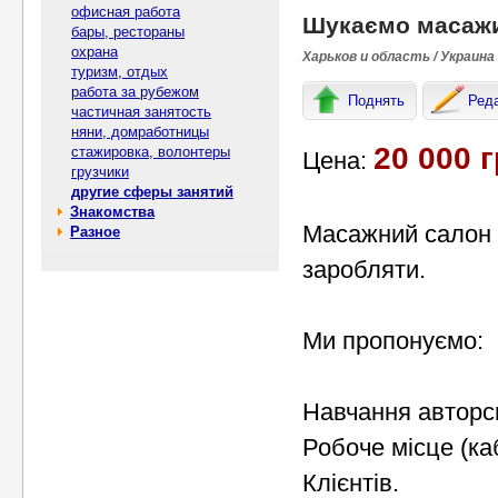
офисная работа
Шукаємо мacажис
бары, рестораны
охрана
Харьков и область / Украина
туризм, отдых
работа за рубежом
Поднять
Ред
частичная занятость
няни, домработницы
20 000 г
стажировка, волонтеры
Цена:
грузчики
другие сферы занятий
Знакомства
Мacaжний caлон I
Разное
заробляти.
Ми пропонуємо:
Навчання авторс
Робоче місце (каб
Клiєнтiв.