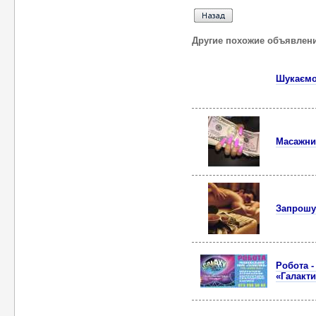
Другие похожие объявлен
Шукаємо 
Масажни
Запрошу
Робота -
«Галакти