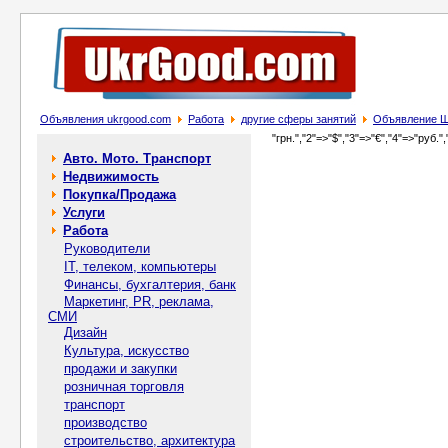
Объявления ukrgood.com
Работа
другие сферы занятий
Объявление Шу
"грн.","2"=>"$","3"=>"€","4"=>"руб.",
Авто. Мото. Транспорт
Недвижимость
Покупка/Продажа
Услуги
Работа
Руководители
IT, телеком, компьютеры
Финансы, бухгалтерия, банк
Маркетинг, PR, реклама,
СМИ
Дизайн
Культура, искусство
продажи и закупки
розничная торговля
транспорт
производство
строительство, архитектура