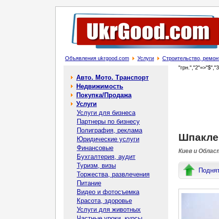
Объявления ukrgood.com
Услуги
Строительство, ремон
"грн.","2"=>"$","
Авто. Мото. Транспорт
Недвижимость
Покупка/Продажа
Услуги
Услуги для бизнеса
Партнеры по бизнесу
Полиграфия, реклама
Шпакле
Юридические услуги
Финансовые
Киев и Облас
Бухгалтерия, аудит
Туризм, визы
Подня
Торжества, развлечения
Питание
Видео и фотосъемка
Красота, здоровье
Услуги для животных
Частные уроки, курсы