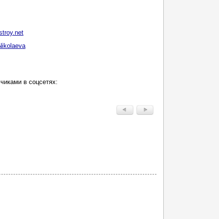
stroy.net
Nikolaeva
чиками в соцсетях: