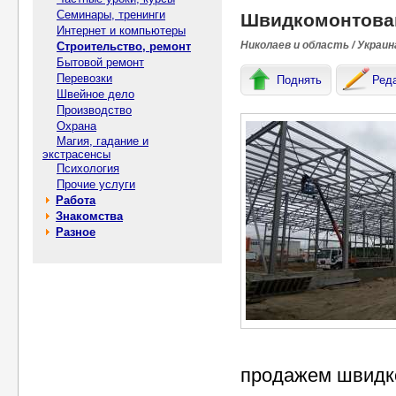
Семинары, тренинги
Швидкомонтовані
Интернет и компьютеры
Николаев и область / Украин
Строительство, ремонт
Бытовой ремонт
Перевозки
Поднять
Ред
Швейное дело
Производство
Охрана
Магия, гадание и
экстрасенсы
Психология
Прочие услуги
Работа
Знакомства
Разное
продажем швидком