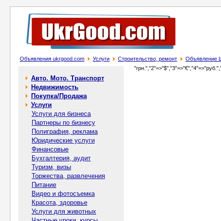
Объявления ukrgood.com
Услуги
Строительство, ремонт
Объявление Ш
"грн.","2"=>"$","3"=>"€","4"=>"руб.",
Авто. Мото. Транспорт
Недвижимость
Покупка/Продажа
Услуги
Услуги для бизнеса
Партнеры по бизнесу
Полиграфия, реклама
Юридические услуги
Финансовые
Бухгалтерия, аудит
Туризм, визы
Торжества, развлечения
Питание
Видео и фотосъемка
Красота, здоровье
Услуги для животных
Частные уроки, курсы