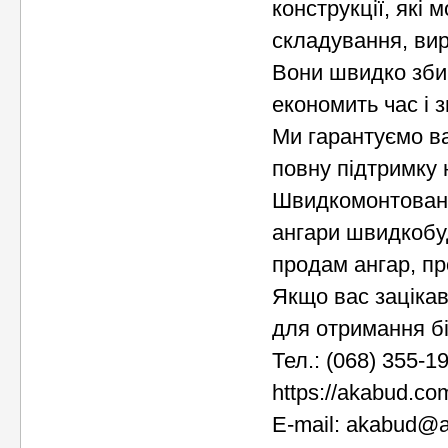
конструкції, які 
складування, вир
Вони швидко зби
економить час і 
Ми гарантуємо ва
повну підтримку 
Швидкомонтовані 
ангари швидкобуд
продам ангар, пр
Якщо вас зацікав
для отримання бі
Тел.: (068) 355-19
https://akabud.co
E-mail: akabud@