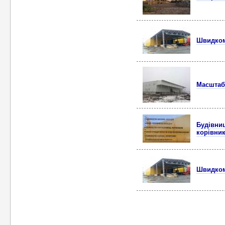
Швидком
Масштабн
Будівниц
корівник
Швидком