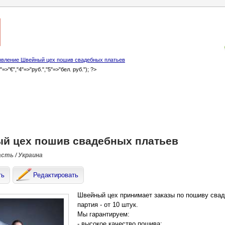
вление Швейный цех пошив свадебных платьев
3"=>"€","4"=>"руб.","5"=>"бел. руб."); ?>
й цех пошив свадебных платьев
асть / Украина
ть
Редактировать
Швейный цех принимает заказы по пошиву сва
партия - от 10 штук.
Мы гарантируем:
- высокое качество пошива;