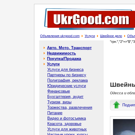
Объявления ukrgood.com
Услуги
Швейное дело
Объя
"грн.","2"=>"$","
Авто. Мото. Транспорт
Недвижимость
Покупка/Продажа
Услуги
Услуги для бизнеса
Партнеры по бизнесу
Полиграфия, реклама
Швейны
Юридические услуги
Финансовые
Одесса и обл
Бухгалтерия, аудит
Туризм, визы
Подня
Торжества, развлечения
Питание
Видео и фотосъемка
Красота, здоровье
Услуги для животных
Частные уроки, курсы