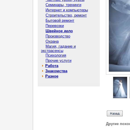
Семинары, тренинги
Интернет и компьютеры
Строительство, ремонт
Бытовой ремонт
Перевозки
Швейное дело
Производство
Охрана
Магия, гадание и
экстрасенсы
Психология
Прочие услуги
Работа
Знакомства
Разное
Другие похо