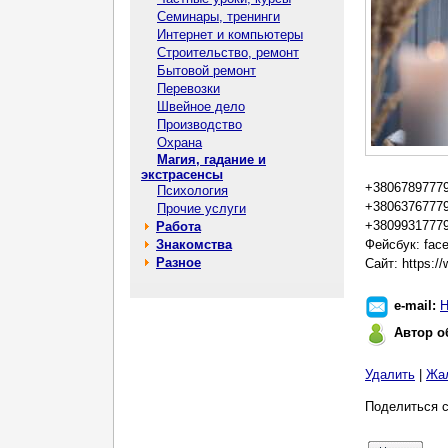
Семинары, тренинги
Интернет и компьютеры
Строительство, ремонт
Бытовой ремонт
Перевозки
Швейное дело
Производство
Охрана
Магия, гадание и
экстрасенсы
+3806789777
Психология
+3806376777
Прочие услуги
+38099317779
Работа
Знакомства
Фейсбук: fac
Разное
Сайт: https:/
e-mail:
Н
Автор о
Удалить
|
Жа
Поделиться с