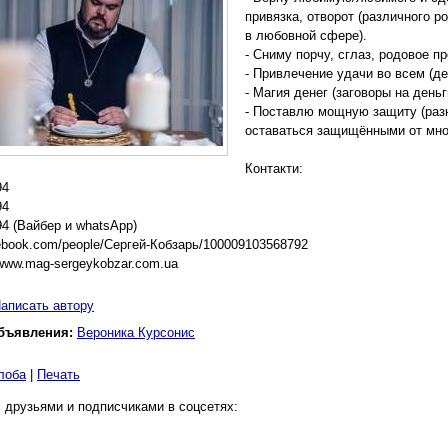
привязка, отворот (различного 
в любовной сфере).
- Сниму порчу, сглаз, родовое п
- Привлечение удачи во всем (ден
- Магия денег (заговоры на деньг
- Поставлю мощную защиту (раз
оставаться защищёнными от мно
Контакти:
94
94
4 (Вайбер и whatsApp)
ebook.com/people/Сергей-Кобзарь/100009103568792
/www.mag-sergeykobzar.com.ua
аписать автору
бъявления:
Вероника Курсонис
лоба
|
Печать
 друзьями и подписчиками в соцсетях: