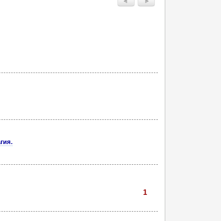
гия.
1