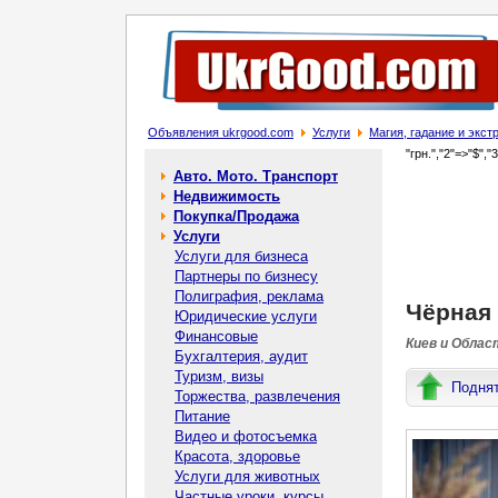
Объявления ukrgood.com
Услуги
Магия, гадание и экс
"грн.","2"=>"$","
Авто. Мото. Транспорт
Недвижимость
Покупка/Продажа
Услуги
Услуги для бизнеса
Партнеры по бизнесу
Полиграфия, реклама
Чёрная 
Юридические услуги
Финансовые
Киев и Облас
Бухгалтерия, аудит
Туризм, визы
Подня
Торжества, развлечения
Питание
Видео и фотосъемка
Красота, здоровье
Услуги для животных
Частные уроки, курсы