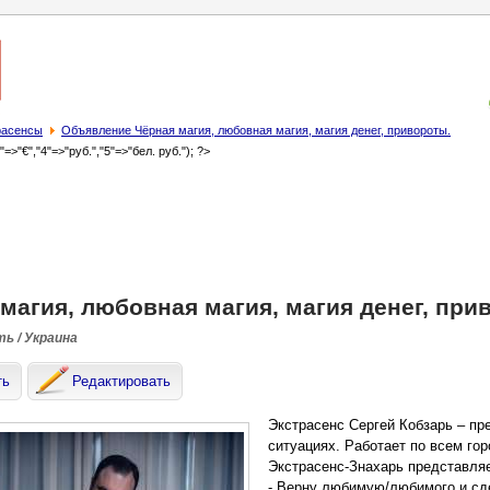
трасенсы
Объявление Чёрная магия, любовная магия, магия денег, привороты.
3"=>"€","4"=>"руб.","5"=>"бел. руб."); ?>
магия, любовная магия, магия денег, при
ть / Украина
ть
Редактировать
Экстрасенс Сергей Кобзарь – п
ситуациях. Работает по всем го
Экстрасенс-Знахарь представля
- Верну любимую/любимого и сд