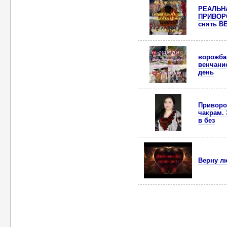
РЕАЛЬНА
ПРИВОРО
снять В
ворожба 
венчани
день
Приворот
чакрам. 
в без
Верну л