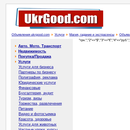
Объявления ukrgood.com
Услуги
Магия, гадание и экстрасенсы
Объявл
"грн.","2"=>"$","3"=>"€","4"=>"руб.",
Авто. Мото. Транспорт
Недвижимость
Покупка/Продажа
Услуги
Услуги для бизнеса
Партнеры по бизнесу
Полиграфия, реклама
Юридические услуги
Финансовые
Бухгалтерия, аудит
Туризм, визы
Торжества, развлечения
Питание
Видео и фотосъемка
Красота, здоровье
Услуги для животных
Частные уроки, курсы