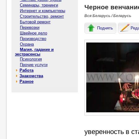
Семинары, тренинги
Черное венчани
Интернет и компьютеры
Вся Беларусь / Беларусь
Строительство, ремонт
Бытовой ремонт
Перевозки
Поднять
Ред
Швейное дело
Производство
Охрана
Магия, гадание и
экстрасенсы
Психология
Прочие услуги
Работа
Знакомства
Разное
уверенность в с