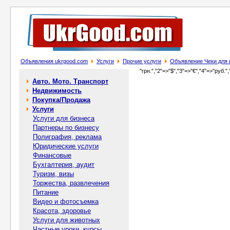
Объявления ukrgood.com
Услуги
Прочие услуги
Объявление Чеки для 
"грн.","2"=>"$","3"=>"€","4"=>"руб.",
Авто. Мото. Транспорт
Недвижимость
Покупка/Продажа
Услуги
Услуги для бизнеса
Партнеры по бизнесу
Полиграфия, реклама
Юридические услуги
Финансовые
Бухгалтерия, аудит
Туризм, визы
Торжества, развлечения
Питание
Видео и фотосъемка
Красота, здоровье
Услуги для животных
Частные уроки, курсы