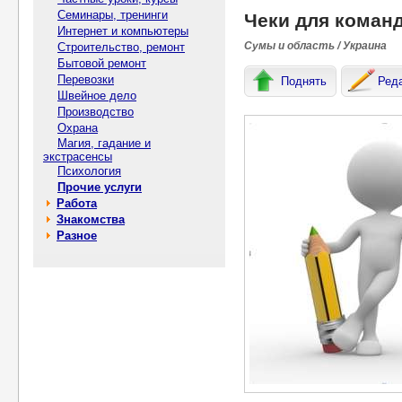
Семинары, тренинги
Чеки для коман
Интернет и компьютеры
Сумы и область / Украина
Строительство, ремонт
Бытовой ремонт
Перевозки
Поднять
Ред
Швейное дело
Производство
Охрана
Магия, гадание и
экстрасенсы
Психология
Прочие услуги
Работа
Знакомства
Разное