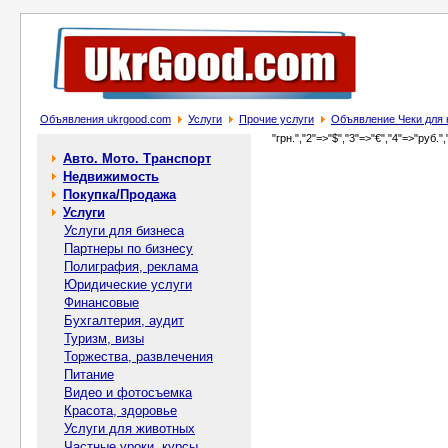
Объявления ukrgood.com
Услуги
Прочие услуги
Объявление Чеки для 
"грн.","2"=>"$","3"=>"€","4"=>"руб.",
Авто. Мото. Транспорт
Недвижимость
Покупка/Продажа
Услуги
Услуги для бизнеса
Партнеры по бизнесу
Полиграфия, реклама
Юридические услуги
Финансовые
Бухгалтерия, аудит
Туризм, визы
Торжества, развлечения
Питание
Видео и фотосъемка
Красота, здоровье
Услуги для животных
Частные уроки, курсы