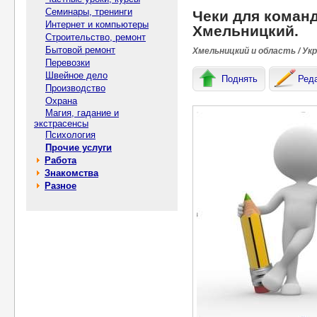
Семинары, тренинги
Чеки для коман
Интернет и компьютеры
Хмельницкий.
Строительство, ремонт
Бытовой ремонт
Хмельницкий и область / Ук
Перевозки
Швейное дело
Поднять
Ред
Производство
Охрана
Магия, гадание и
экстрасенсы
Психология
Прочие услуги
Работа
Знакомства
Разное