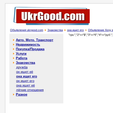
Объявления ukrgood.com
Знакомства
она ищет его
Объявление Хочу в 
"грн.","2"=>"$","3"=>"€","4"=>"руб.",
Авто. Мото. Транспорт
Недвижимость
Покупка/Продажа
Услуги
Работа
Знакомства
дружба
он ищет её
она ищет его
он ищет его
она ищет её
лёгкие отношения
Разное