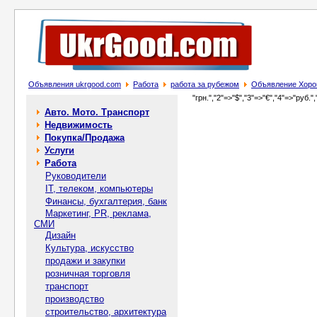
Объявления ukrgood.com
Работа
работа за рубежом
Объявление Хоро
"грн.","2"=>"$","3"=>"€","4"=>"руб.",
Авто. Мото. Транспорт
Недвижимость
Покупка/Продажа
Услуги
Работа
Руководители
IT, телеком, компьютеры
Финансы, бухгалтерия, банк
Маркетинг, PR, реклама,
СМИ
Дизайн
Культура, искусство
продажи и закупки
розничная торговля
транспорт
производство
строительство, архитектура