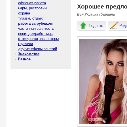
офисная работа
Хорошее предло
бары, рестораны
охрана
Вся Украина / Украина
туризм, отдых
работа за рубежом
Поднять
Ред
частичная занятость
няни, домработницы
стажировка, волонтеры
грузчики
другие сферы занятий
Знакомства
Разное