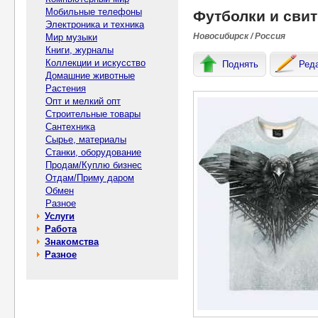
Мобильные телефоны
Футболки и сви
Электроника и техника
Новосибирск / Россия
Мир музыки
Книги, журналы
Коллекции и искусство
Поднять
Ред
Домашние животные
Растения
Опт и мелкий опт
Строительные товары
Сантехника
Сырье, материалы
Станки, оборудование
Продам/Куплю бизнес
Отдам/Приму даром
Обмен
Разное
Услуги
Работа
Знакомства
Разное