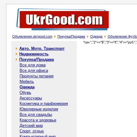
Объявления ukrgood.com
Покупка/Продажа
Одежда
Объявление Футбо
"грн.","2"=>"$","3"=>"€","4"=>"руб.",
Авто. Мото. Транспорт
Недвижимость
Покупка/Продажа
Все для дома
Все для офиса
Продукты питания
Мебель
Одежда
Обувь
Аксессуары
Косметика и парфюмерия
Ювелирные изделия
Все для свадьбы
Красота и здоровье
Детский мир
Спорт, отдых
Компьютерный мир