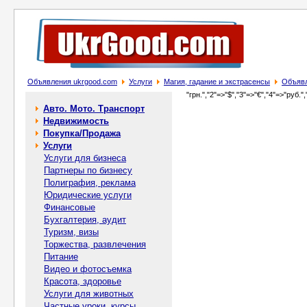
Объявления ukrgood.com
Услуги
Магия, гадание и экстрасенсы
Объявл
"грн.","2"=>"$","3"=>"€","4"=>"руб.",
Авто. Мото. Транспорт
Недвижимость
Покупка/Продажа
Услуги
Услуги для бизнеса
Партнеры по бизнесу
Полиграфия, реклама
Юридические услуги
Финансовые
Бухгалтерия, аудит
Туризм, визы
Торжества, развлечения
Питание
Видео и фотосъемка
Красота, здоровье
Услуги для животных
Частные уроки, курсы