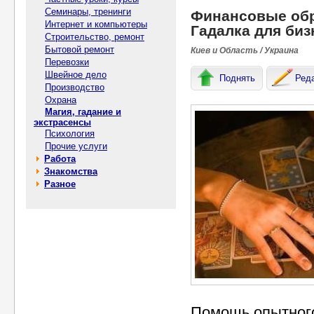
Семинары, тренинги
Финансовые обр
Интернет и компьютеры
Гадалка для биз
Строительство, ремонт
Бытовой ремонт
Киев и Область / Украина
Перевозки
Швейное дело
Поднять
Ред
Производство
Охрана
Магия, гадание и
экстрасенсы
Психология
Прочие услуги
Работа
Знакомства
Разное
Помощь опытного