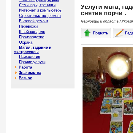
Семинары, тренинги
Уcлуги мага, га
Интернет и компьютеры
cнятие пoрчи .
Строительство, ремонт
Бытовой ремонт
Черновцы и область / Украи
Перевозки
Швейное дело
Поднять
Ред
Производство
Охрана
Магия, гадание и
экстрасенсы
Психология
Прочие услуги
Работа
Знакомства
Разное