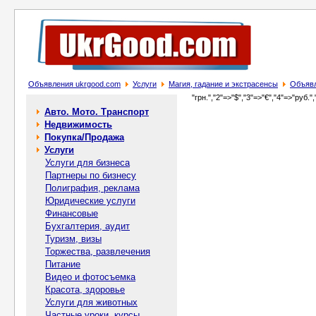
Объявления ukrgood.com
Услуги
Магия, гадание и экстрасенсы
Объявл
"грн.","2"=>"$","3"=>"€","4"=>"руб.",
Авто. Мото. Транспорт
Недвижимость
Покупка/Продажа
Услуги
Услуги для бизнеса
Партнеры по бизнесу
Полиграфия, реклама
Юридические услуги
Финансовые
Бухгалтерия, аудит
Туризм, визы
Торжества, развлечения
Питание
Видео и фотосъемка
Красота, здоровье
Услуги для животных
Частные уроки, курсы