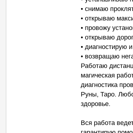
• снимаю прокля
• открываю макс
• провожу устано
• открываю дорог
• диагностирую 
• возвращаю нега
Работаю дистанц
магическая рабо
диагностика пров
Руны, Таро. Любо
здоровье.
Вся работа веде
гарантирую помо