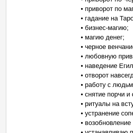
• приворот по ма
• гадание на Таро
• бизнес-магию;
• магию денег;
• черное венчани
• любовную прив
• наведение Егил
• отворот навсег
• работу с людь
• снятие порчи и 
• ритуалы на вст
• устранение соп
• возобновление 
• устанавливаю 