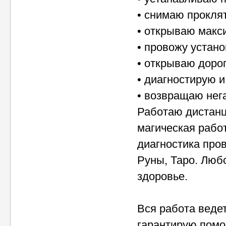
• снимаю прокля
• открываю макс
• провожу устано
• открываю дорог
• диагностирую 
• возвращаю нега
Работаю дистанц
магическая рабо
диагностика пров
Руны, Таро. Любо
здоровье.
Вся работа веде
гарантирую помо