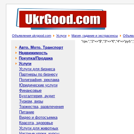
Объявления ukrgood.com
Услуги
Магия, гадание и экстрасенсы
Объявл
"грн.","2"=>"$","3"=>"€","4"=>"руб.",
Авто. Мото. Транспорт
Недвижимость
Покупка/Продажа
Услуги
Услуги для бизнеса
Партнеры по бизнесу
Полиграфия, реклама
Юридические услуги
Финансовые
Бухгалтерия, аудит
Туризм, визы
Торжества, развлечения
Питание
Видео и фотосъемка
Красота, здоровье
Услуги для животных
Частные уроки, курсы