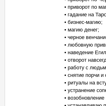
• приворот по ма
• гадание на Таро
• бизнес-магию;
• магию денег;
• черное венчани
• любовную прив
• наведение Егил
• отворот навсег
• работу с людь
• снятие порчи и 
• ритуалы на вст
• устранение соп
• возобновление 
• устанавливаю 