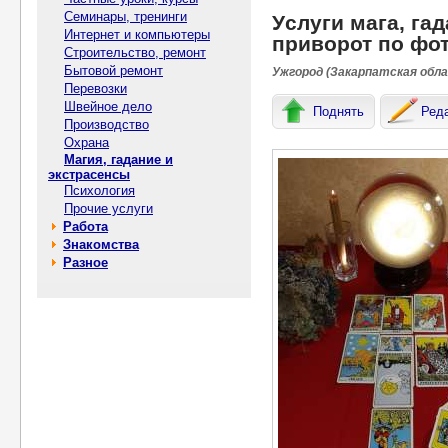
Семинары, тренинги
Уcлуги мага, гад
Интернет и компьютеры
пpивopот пo фот
Строительство, ремонт
Бытовой ремонт
Ужгород (Закарпатская обла
Перевозки
Швейное дело
Поднять
Ред
Производство
Охрана
Магия, гадание и
экстрасенсы
Психология
Прочие услуги
Работа
Знакомства
Разное