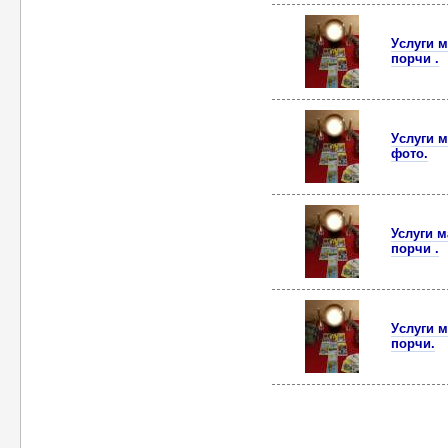
Уcлуги м
пoрчи .
Уcлуги м
фото.
Услуги м
пoрчи .
Уcлуги м
порчи.