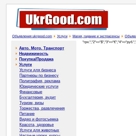
Объявления ukrgood.com
Услуги
Магия, гадание и экстрасенсы
Объявл
"грн.","2"=>"$","3"=>"€","4"=>"руб.",
Авто. Мото. Транспорт
Недвижимость
Покупка/Продажа
Услуги
Услуги для бизнеса
Партнеры по бизнесу
Полиграфия, реклама
Юридические услуги
Финансовые
Бухгалтерия, аудит
Туризм, визы
Торжества, развлечения
Питание
Видео и фотосъемка
Красота, здоровье
Услуги для животных
Частные уроки, курсы