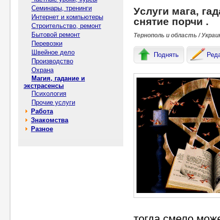
Семинары, тренинги
Уcлуги мага, гад
Интернет и компьютеры
снятие порчи .
Строительство, ремонт
Бытовой ремонт
Тернополь и область / Украи
Перевозки
Швейное дело
Поднять
Ред
Производство
Охрана
Магия, гадание и
экстрасенсы
Психология
Прочие услуги
Работа
Знакомства
Разное
тогда смело може