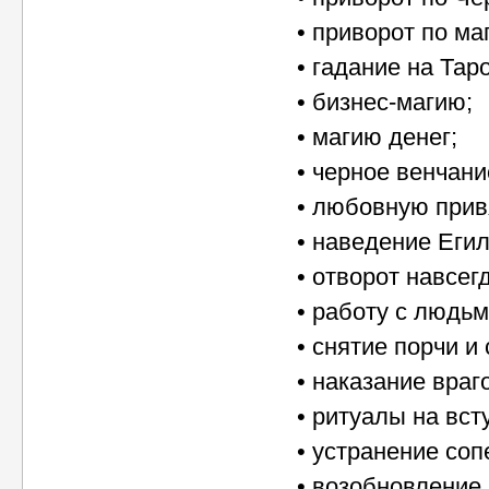
• приворот по ма
• гадание на Таро
• бизнес-магию;
• магию денег;
• черное венчани
• любовную прив
• наведение Егил
• отворот навсег
• работу с людь
• снятие порчи и 
• наказание враг
• ритуалы на вст
• устранение соп
• возобновление 