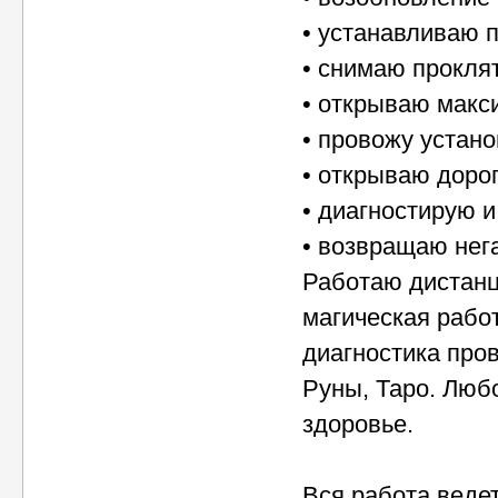
• устанавливаю 
• снимаю прокля
• открываю макс
• провожу устано
• открываю дорог
• диагностирую 
• возвращаю нега
Работаю дистанц
магическая рабо
диагностика пров
Руны, Таро. Любо
здоровье.
Вся работа веде